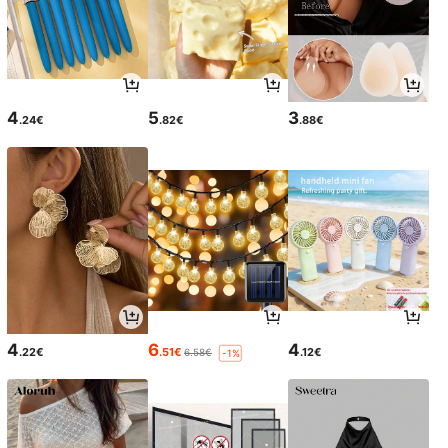
4
5
3
.24€
.82€
.88€
4
6
4
.22€
.51€
.12€
6.58€
-1%