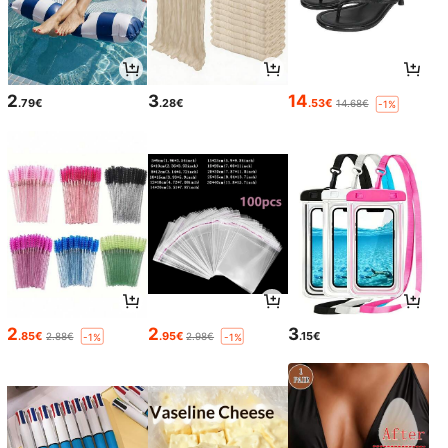
2
3
14
.79€
.28€
.53€
14.68€
-1%
2
2
3
.85€
.95€
.15€
2.88€
2.98€
-1%
-1%