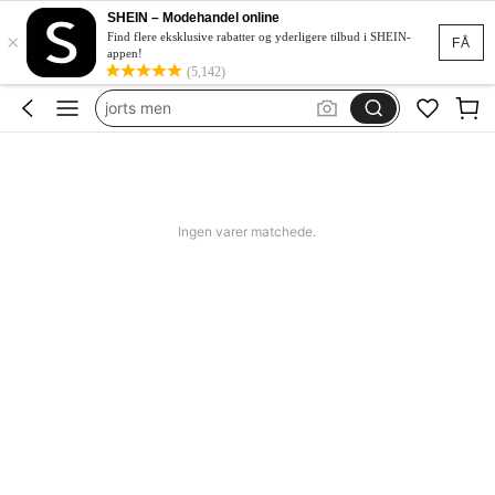
bikini
SHEIN – Modehandel online
×
women swimming wear
Find flere eksklusive rabatter og yderligere tilbud i SHEIN-
FÅ
appen!
missguided
(5,142)
jorts men
squishy
bikini
women swimming wear
Ingen varer matchede.