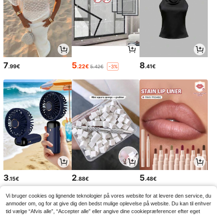
7
5
8
.99€
.22€
.41€
5.42€
-3%
3
2
5
.15€
.88€
.48€
Vi bruger cookies og lignende teknologier på vores website for at levere den service, du
anmoder om, og for at give dig den bedst mulige oplevelse på website. Du kan til enhver
tid vælge “Afvis alle”, “Accepter alle” eller angive dine cookiepræferencer efter eget