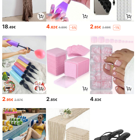
18
4
2
.49€
.62€
.85€
4.89€
2.88€
-5%
-1%
2
2
4
.95€
.85€
.83€
2.97€