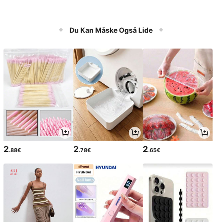
Du Kan Måske Også Lide
2
2
2
.88€
.78€
.65€