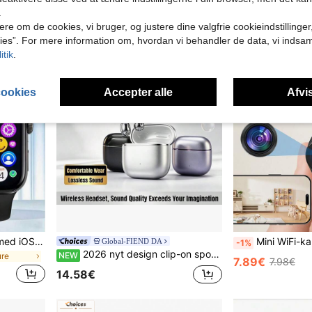
.
ere om de cookies, vi bruger, og justere dine valgfrie cookieindstillinge
ies”. For mere information om, hvordan vi behandler de data, vi indsa
itik
.
cookies
Accepter alle
Afvis
Nyt smartur, kompatibelt med iOS/Android, understøttelse af flere sprog, opkalds- og beskednotifikationer, daglig brug og gaveidé, moderigtigt design, HD-skærm
Mini WiFi-kamera med nattesyn, 720P HD trådlø
Global-FIEND DA
-1%
2026 nyt design clip-on sportsheadset, komfortable Bluetooth 6.0-høretelefoner med musik, dyb bas, hængende earbuds, video, TWS, HiFi, Dolby, ACC, stereo, HD-opkald, til Android og iPhone, gaming, par-ørestykker, smarte hovedtelefoner som gave
NEW
ure
7.89€
7.98€
14.58€