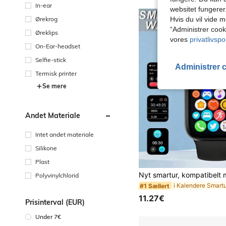
In-ear
websitet fungerer
Ørekrog
Hvis du vil vide m
“Administrer cook
Øreklips
vores
privatlivspol
On-Ear-headset
Selfie-stick
Administrer 
Termisk printer
Se mere
Andet Materiale
Intet andet materiale
Silikone
Plast
Polyvinylchlorid
i Kalendere Smart
#1 Sællert
11.27€
Prisinterval (EUR)
Under 7€