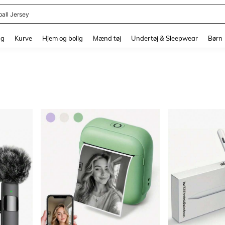
ball Jersey
and down arrow keys to navigate search Senest søgte and Søgediscovery. Press 
ng
Kurve
Hjem og bolig
Mænd tøj
Undertøj & Sleepwear
Børn