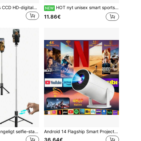
Nyt M26 Campus CCD HD-digitalkamera – 700 mAh batteri, kompakt og bærbart – velegnet til studerende – dimissionsgave – feriegave, Y2K-æstetik
HOT nyt unisex smart sportsur, understøtter flere sprog, trådløse opkald/beskednotifikationer/alarm/musik/kamera/flere sportsfunktioner, LED-udendørslys, tilpaselig urskive, ideelt gavevalg til forskellige helligdage
NEW
11.86€
67"/170 cm forlængeligt selfie-stativ i aluminiumslegering med udfyldningslys og Bluetooth-fjernbetjening, kompatibel med iOS/Android-smartphones - ideel til rejser, vlogging, livestreaming, udendørsfotografering, kompakt og bærbar selfie-stang, perfekt til vloggere og rejsende - tag influencer-værdige billeder når som helst og hvor som helst! Bedst sælgende produkt!
Android 14 Flagship Smart Projector 5000 ANSI Lumens 4K UHD Support Auto Focus Auto Keystone Correction WiFi6 Bluetooth 5.3 Low Latency Gaming Ultra Quiet Bærbar Hjemmebiograf Projektor Velegnet til Kontor og Uddannelse Kompatibel med 5V 2A/3A Oplader Inkluderer Datakabel
36.64€