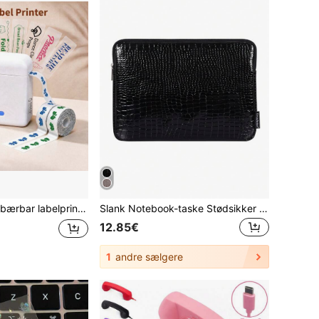
de eksklusive farverige navnemærker, gave til skolestart, gaveetiketter, inkluderer 1 rulle gennemsigtig sort/gennemsigtig rosa/gennemsigtig blå/gennemsigtig grøn tape og 1 rulle hvide labels
Slank Notebook-taske Stødsikker Laptop-ærmetaske Vandtæt Laptop-etui til Matebook
12.85€
1
andre sælgere