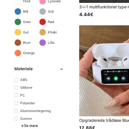
Hvid
Lyserød
Blå
Grå
4.44€
Grøn
Rød
Gul
Khaki
Brun
Lilla
Orange
Materiale
ABS
Silikone
PC
Polyester
Aluminiumlegering
Gummi
Se mere
12.88€