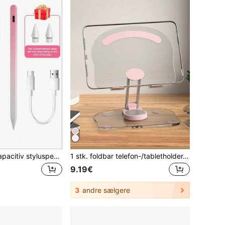
1 stk. universel kapacitiv styluspen til telefon og tablet, aktiv touch-kapacitiv stylus, kompatibel med Android- og Apple-enheder, præcis touch, glat skrivning, high-end kapacitiv stylus (ikke kompatibel med resistiv skærm og elektromagnetiske skærmtablets)
1 stk. foldbar telefon-/tabletholder, velegnet til smartphones og tablets op til 12 tommer, jule-/nytårsgave 2026
9.19€
3
andre sælgere