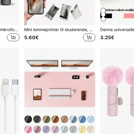
HITOZON Trådløs lavalier-mikrofon til Android – plug-and-play omnidirektionel clip-on mikrofon – perfekt til podcast, vlogging, interviews, undervisning og videooptagelse, støjreduktion
Mini lommeprinter til studerende, bærbar Bluetooth termisk printer, kan printe fotos og etiketter, trådløs højopløsnings-instantprint, kompakt læringsmateriale, fødselsdags- og julegave
5.60€
3.25€