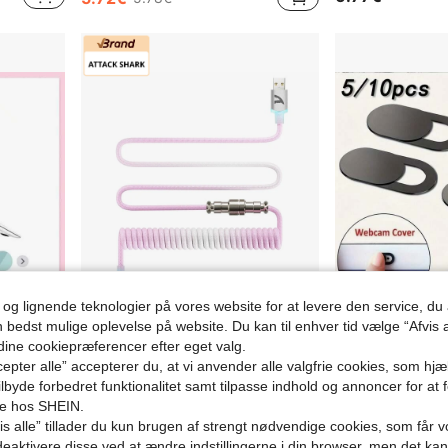
 og lignende teknologier på vores website for at levere den service, 
n bedst mulige oplevelse på website. Du kan til enhver tid vælge “Afvis a
 dine cookiepræferencer efter eget valg.
2 stk./sæt gennemsigtigt hårdt plastbeskyttelsescover til Air/Pro 13/14/15 tommer, kompatibelt med modellerne A2485 A2442 A1466 A1369 M2, stødabsorberende
ATTACK SHARK C01 Ultra RGB snoet tastaturkabel, Pro specialtilpasset USB-C aviator-kabel til gaming-tastaturer, stabilt dobbelt-sleeved design, 2 m Type-C til USB-A hyper-speed, aftagelig metal-aviator til PC-gamer
5/10/25 stk. kameralinsedæksel, kamerabeskytter, klistermærke mod kig, webcam-dæks
NEW
-2%
epter alle” accepterer du, at vi anvender alle valgfrie cookies, som hj
tilbyde forbedret funktionalitet samt tilpasse indhold og annoncer for at 
14.08€
3.58€
3.68€
se hos SHEIN.
s alle” tillader du kun brugen af strengt nødvendige cookies, som får vo
7
andre sælger
eaktivere disse ved at ændre indstillingerne i din browser, men det ka