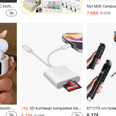
3-i-1 multifunktionel type-C kortlæser, kompatibel med computer og smartphone/Micro SD/USB-forbindelse
7.98€
8.00€
Opgraderede trådløse Bluetooth-øretelefoner med skærm, trådløse stereohøretelefoner, touch-kontrol, mini-ørepropper, komfortable svedafvisende sportsøretelefoner
SD-kortlæser kompatibel med iPad, dobbelt Lightning- og USB-C-grænseflade, understøtter SD/MicroSD-kort, højhastighedskamera, plug and play
-1%
6.77€
5.72€
5.78€