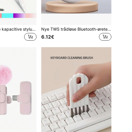
Denne universelle kapacitive stylus er kompatibel med iOS- og Android-tablets og smartphones. Den leveres med to udskiftelige spidser, der understøtter skrivning, berøringsstyring, tegning og notering. Derudover har den en statusindikatorlampe, aktivering med et enkelt tryk, magnetisk design, udskiftelige spidser og ultralang standbytid.
Nye TWS trådløse Bluetooth-øretelefoner, 5.3 Bluetooth-protokol, In-Ear, lang batterilevetid, gaming-øretelefoner, TWS løbeøretelefoner, kompatibel med smartphones
6.12€