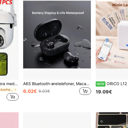
1/2/4 WiFi-sikkerhedskamera med 355° tovejslyd og nattesyn, fjernbetjening, velegnet til indendørs og udendørs brug, visning når som helst via app, god gave til jul, Thanksgiving og andre helligdage
A6S Bluetooth-øretelefoner, Macaron Color 5.3 TWS-øretelefoner, vandtætte, stereo, knapbetjening, mikrofon, trådløse til sport/løb
ORICO L12 bærbar labelprinter, mini termisk klistermærkeprinter, lav personlige adresselabel, gennemsigtige klistermærker, tilpasse
NEW
i 1080P Hjemmesikkerhedssystemer
6.02€
6.03€
19.09€