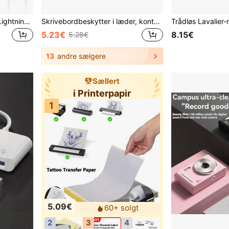
In-ear-høretelefoner med Lightning, Type-C og 3,5 mm-hovedtelefonstik, støjreduktion, stereo, lydstyrkekontrol, kompatible med 17/16/15/14/13/12/11-serien, smartphones, bærbare computere, computere, ideelle til PC-gaming, must-have
Skrivebordbeskytter i læder, kontormåtte, stor musemåtte, skriveplade, skrivebordsmåtte, neglekunstbordmåtte, makeupmåtte, sort hvid lilla pink grå grøn blå skridsikker PU-læder med print, laptopmåtte, vandtæt skrivemåtte til kontor og hjem
5.23€
8.15€
5.28€
13
andre sælgere
Sællert
i Printerpapir
1
5.09€
60+ solgt
2
3
4