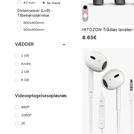
43 mm
Se mere
Dimensioner (L×B) -
Tilbehørsstørrelse
4
800x400mm
900x400mm
8.65€
VÆDDER
1 GB
Andre
2 GB
8 GB
Videooptagelsesopløsning
480P
1080P
2K