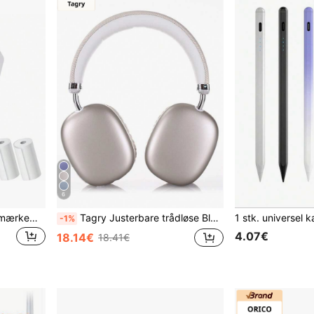
6
Mini printer, blækfri klistermærkemaskine, lille lommeprinter med fri udskæring, bærbar termisk printer, velegnet til fotos, dagbøger, noter og memoer, forbindes til telefon via Timy Print-appen, fungerer med termisk printpapir, kan bruges til Halloween DIY-dekorationer, julegaver og skoleaktiviteter
Tagry Justerbare trådløse Bluetooth-hovedtelefoner, velegnet til smartphone/computer/tablet, sølv
-1%
4.07€
18.14€
18.41€