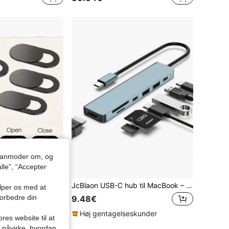
du anmoder om, og
lle”, “Accepter
el, privatlivsbeskyttelse - ABS webcam-beskyttelsesdæksel, velegnet til bærbar computer, mobiltelefon og tablet
JcBlaon USB-C hub til MacBook – 7-i-1 USB-C-adapter med 4K HD TV-grænseflade, 100W PD hurtigopladning, USB 3.0 5Gbps-port og SD/TF-kortlæser – USB-C-dockingstation til kontor, møder, rejser og hjemmebrug – Space Gray
ælper os med at
forbedre din
9.48€
Høj gentagelseskunder
res website til at
e
n påvirke, hvordan