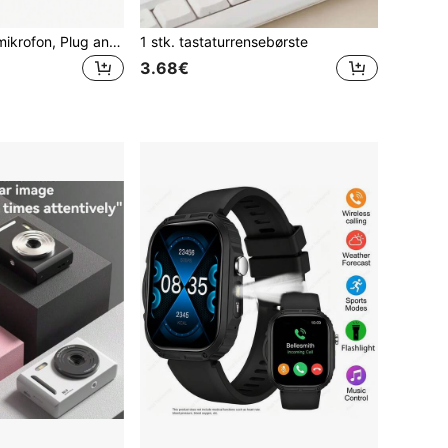
Trådløs Lavalier-mikrofon, Plug and Play, Smart støjreduktion, Omnidirektionel kondensator, Med vindskærm, Professionelt udstyr, Trådløs Lavalier-mikrofon til optagelse, livestreaming, interviews, sangoptagelse, podcasts, interviews og vlogs - USB Type-C (flere grænseflader og farver tilgængelige), Genopladeligt 60mAh litiumbatteri, 2.4G/3G/4G/5G-forbindelse, Interviewoptagelse | Trådløs mikrofon | Omnidirektionel pickup | Bærbar trådløs mikrofon | Smartphone-mikrofon
1 stk. tastaturrensebørste
3.68€