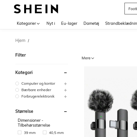
Foot
Use up 
Kategorier
Nyt i
Eu-lager
Dametøj
Strandbeklædni
Hjem
/
Filter
Mere
Kategori
Computer og kontor
Bærbare enheder
Forbrugerelektronik
Størrelse
Dimensioner -
Tilbehørsstørrelse
39 mm
40,5 mm