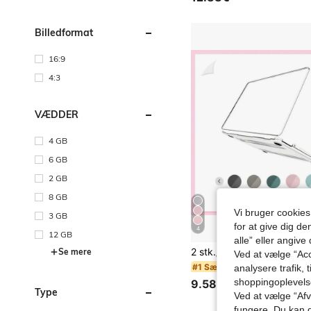
Billedformat
16:9
4:3
VÆDDER
4 GB
6 GB
2 GB
8 GB
Vi bruger cookies
3 GB
for at give dig de
4
12 GB
alle” eller angive
Se mere
Ved at vælge “Acc
i Laptop-tasker
#1 Sællert
analysere trafik, 
shoppingoplevel
9.58€
Type
Ved at vælge “Afvi
fungere. Du kan d