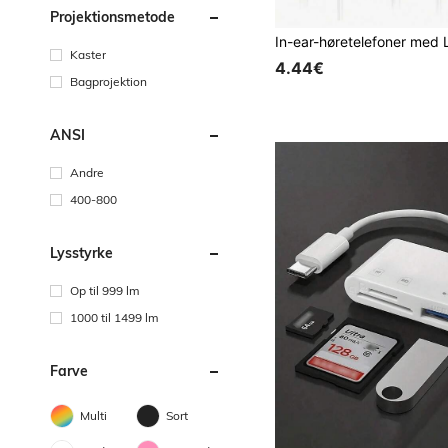
Projektionsmetode
Kaster
4.44€
Bagprojektion
ANSI
Andre
400-800
Lysstyrke
Op til 999 lm
1000 til 1499 lm
Farve
Multi
Sort