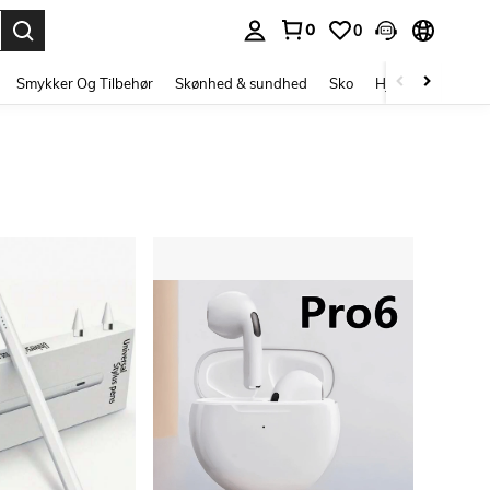
0
0
Enter to select.
Smykker Og Tilbehør
Skønhed & sundhed
Sko
Hjem Tekstiler