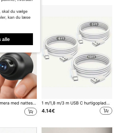
r, skal du vælge
mler, kan du læse
 alle
st kamera, understøtter bevægelsesdetektion og fjernovervågning
1 m/1,8 m/3 m USB C hurtigopladningskabel, Type-C til USB-opladerkabel til Android-telefoner, kompatibel med Samsung Galaxy S26 S25 S24 S23 S22 S21, Transmission og mere
4.14€