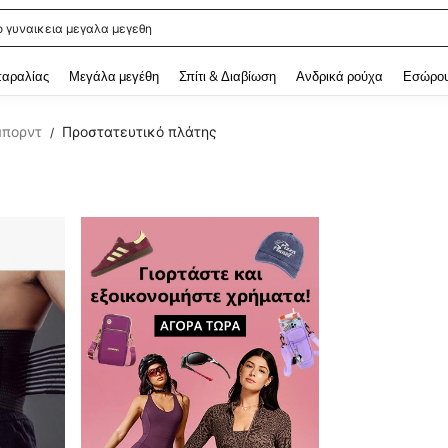
ο γυναικεια μεγαλα μεγεθη
 and down arrow keys to navigate search Αναζητήθηκαν πρόσφατα and Ανακάλυ
παραλίας
Μεγάλα μεγέθη
Σπίτι & Διαβίωση
Ανδρικά ρούχα
Εσώρου
μπορντ
Προστατευτικό πλάτης
/