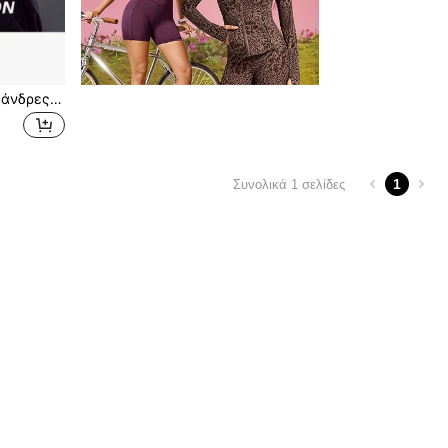
Ζώνη στήριξης μέσης για άνδρες για αθλήματα, γυμναστική, μπάσκετ, βαθιά καθίσματα, πρόληψη τραυματισμών μεσοσπονδύλιου δίσκου
1
Συνολικά 1 σελίδες