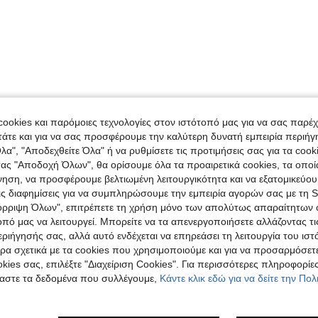
ookies και παρόμοιες τεχνολογίες στον ιστότοπό μας για να σας παρέ
άτε και για να σας προσφέρουμε την καλύτερη δυνατή εμπειρία περιήγ
λα", "Αποδεχθείτε Όλα" ή να ρυθμίσετε τις προτιμήσεις σας για τα coo
τας "Αποδοχή Όλων", θα ορίσουμε όλα τα προαιρετικά cookies, τα οπο
νηση, να προσφέρουμε βελτιωμένη λειτουργικότητα και να εξατομικεύου
τις διαφημίσεις για να συμπληρώσουμε την εμπειρία αγορών σας με τη 
όρριψη Όλων", επιτρέπετε τη χρήση μόνο των απολύτως απαραίτητων 
οπό μας να λειτουργεί. Μπορείτε να τα απενεργοποιήσετε αλλάζοντας τι
ιήγησής σας, αλλά αυτό ενδέχεται να επηρεάσει τη λειτουργία του ιστ
ρα σχετικά με τα cookies που χρησιμοποιούμε και για να προσαρμόσετε
kies σας, επιλέξτε "Διαχείριση Cookies". Για περισσότερες πληροφορίες
αστε τα δεδομένα που συλλέγουμε,
Κάντε κλικ εδώ για να δείτε την Πο