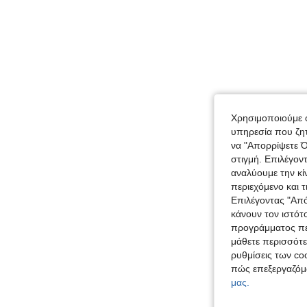
Χρησιμοποιούμε c
υπηρεσία που ζητ
να "Απορρίψετε Ό
στιγμή. Επιλέγον
αναλύουμε την κί
περιεχόμενο και 
Επιλέγοντας "Απ
κάνουν τον ιστότ
προγράμματος περ
μάθετε περισσότε
ρυθμίσεις των coo
πώς επεξεργαζόμ
μας.