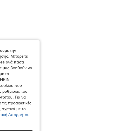
χουμε την
ησης. Μπορείτε
kies ανά πάσα
ία μας βοηθούν να
με το
SHEIN.
cookies που
ς ρυθμίσεις του
ότοπου. Για να
 τις προαιρετικές
 σχετικά με το
λιτική Απορρήτου