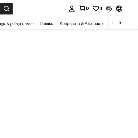
0
0
ψη αναζήτησης. Press Enter to select.
χα & ρούχα ύπνου
Παιδικά
Κοσμήματα & Αξεσουάρ
Ομορφιά & υγεί