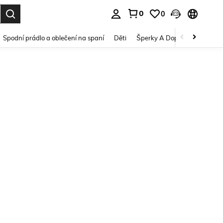
0
0
dání. Press Enter to select.
Spodní prádlo a oblečení na spaní
Děti
Šperky A Doplňky
Krása a