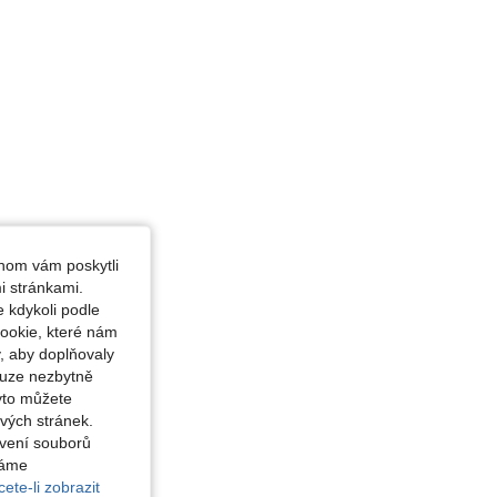
hom vám poskytli
i stránkami.
 kdykoli podle
ookie, které nám
, aby doplňovaly
ouze nezbytně
yto můžete
vých stránek.
avení souborů
váme
ete-li zobrazit