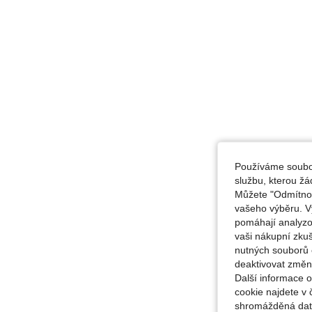
Používáme soubor
službu, kterou ž
Můžete "Odmítnout
vašeho výběru. V
pomáhají analyzo
vaši nákupní zku
nutných souborů 
deaktivovat změn
Další informace 
cookie najdete v 
shromážděná data