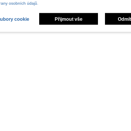
any osobních údajů.
ubory cookie
Přijmout vše
Odmít