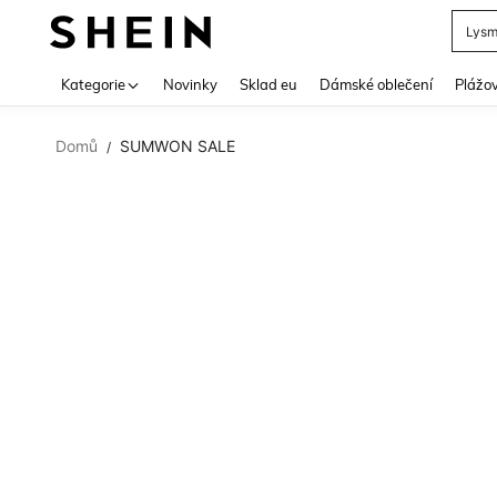
Lys
Use up 
Kategorie
Novinky
Sklad eu
Dámské oblečení
Plážov
Domů
SUMWON SALE
/