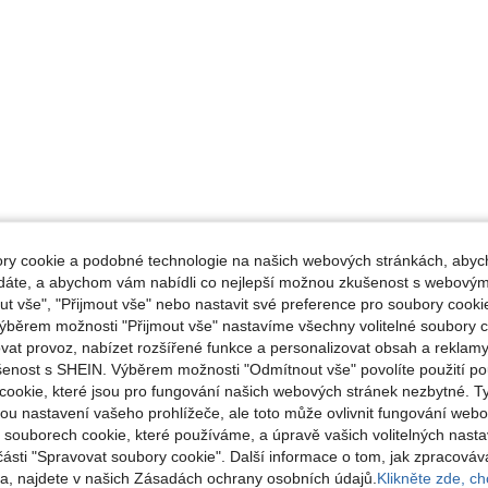
y cookie a podobné technologie na našich webových stránkách, abyc
ádáte, a abychom vám nabídli co nejlepší možnou zkušenost s webovým
 vše", "Přijmout vše" nebo nastavit své preference pro soubory cookie
ýběrem možnosti "Přijmout vše" nastavíme všechny volitelné soubory c
vat provoz, nabízet rozšířené funkce a personalizovat obsah a reklamy
šenost s SHEIN. Výběrem možnosti "Odmítnout vše" povolíte použití p
cookie, které jsou pro fungování našich webových stránek nezbytné. T
ou nastavení vašeho prohlížeče, ale toto může ovlivnit fungování webo
o souborech cookie, které používáme, a úpravě vašich volitelných nast
části "Spravovat soubory cookie". Další informace o tom, jak zpracová
, najdete v našich Zásadách ochrany osobních údajů.
Klikněte zde, chc