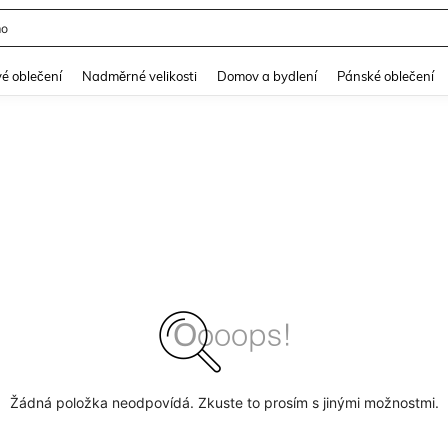
mo
and down arrow keys to navigate search Nedávno hledané and Objevování při hle
é oblečení
Nadměrné velikosti
Domov a bydlení
Pánské oblečení
Žádná položka neodpovídá. Zkuste to prosím s jinými možnostmi.