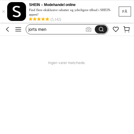
bikini
SHEIN – Modehandel online
×
women swimming wear
Find flere eksklusive rabatter og yderligere tilbud i SHEIN-
FÅ
appen!
missguided
(5,142)
jorts men
squishy
bikini
women swimming wear
Ingen varer matchede.