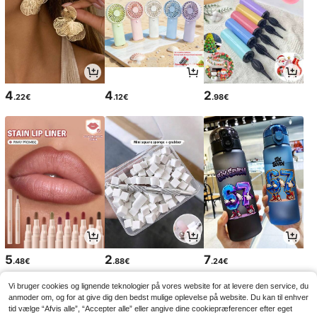
4
4
2
.22€
.12€
.98€
5
2
7
.48€
.88€
.24€
Vi bruger cookies og lignende teknologier på vores website for at levere den service, du
anmoder om, og for at give dig den bedst mulige oplevelse på website. Du kan til enhver
tid vælge “Afvis alle”, “Accepter alle” eller angive dine cookiepræferencer efter eget