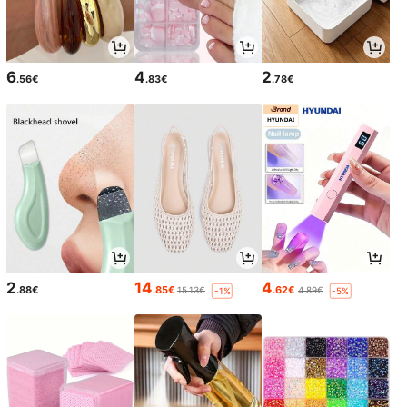
6
4
2
.56€
.83€
.78€
2
14
4
.88€
.85€
.62€
15.13€
4.89€
-1%
-5%