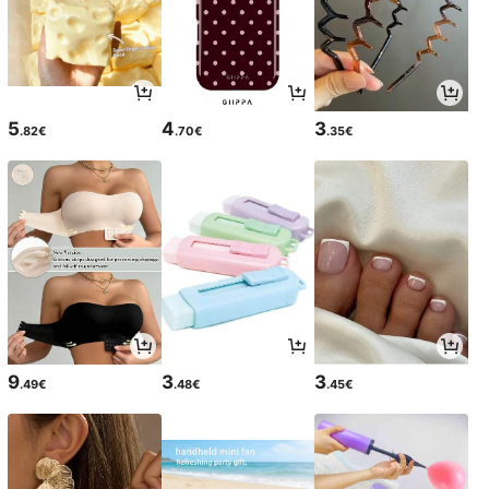
5
4
3
.82€
.70€
.35€
9
3
3
.49€
.48€
.45€