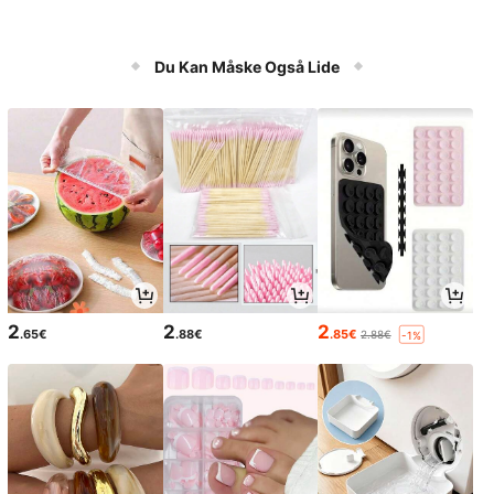
Du Kan Måske Også Lide
2
2
2
.65€
.88€
.85€
2.88€
-1%