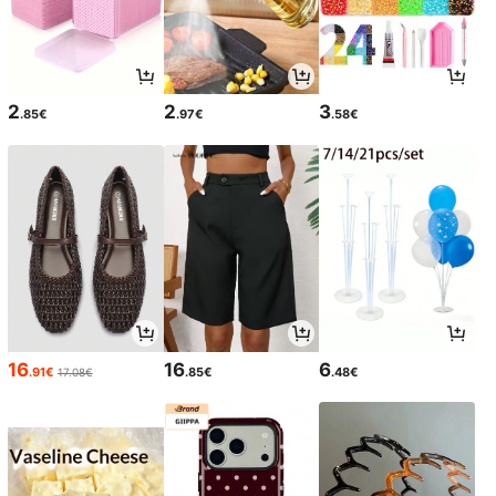
2
2
3
.85€
.97€
.58€
16
16
6
.91€
.85€
.48€
17.08€