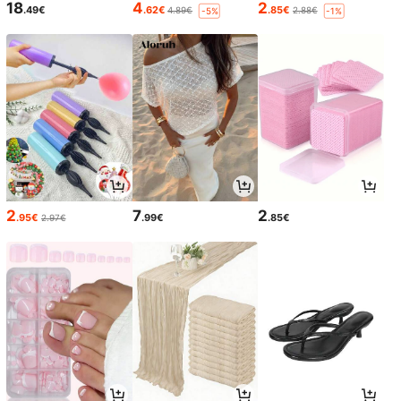
18
4
2
.49€
.62€
.85€
4.89€
2.88€
-5%
-1%
2
7
2
.95€
.99€
.85€
2.97€