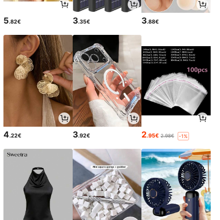
5
3
3
.82€
.35€
.88€
4
3
2
.22€
.92€
.95€
2.98€
-1%