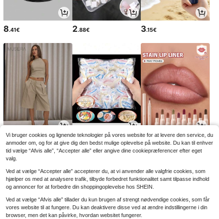
8
2
3
.41€
.88€
.15€
Vi bruger cookies og lignende teknologier på vores website for at levere den service, du
18
2
5
.80€
.85€
.48€
anmoder om, og for at give dig den bedst mulige oplevelse på website. Du kan til enhver
tid vælge “Afvis alle”, “Accepter alle” eller angive dine cookiepræferencer efter eget
valg.
Ved at vælge “Accepter alle” accepterer du, at vi anvender alle valgfrie cookies, som
hjælper os med at analysere trafik, tilbyde forbedret funktionalitet samt tilpasse indhold
og annoncer for at forbedre din shoppingoplevelse hos SHEIN.
Ved at vælge “Afvis alle” tillader du kun brugen af strengt nødvendige cookies, som får
vores website til at fungere. Du kan deaktivere disse ved at ændre indstillingerne i din
browser, men det kan påvirke, hvordan websitet fungerer.