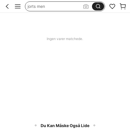
jorts men
squishy
bikini
women swimming wear
Ingen varer matchede.
Du Kan Måske Også Lide