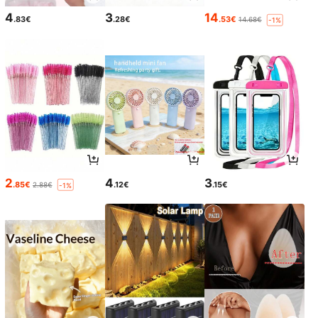
4
3
14
.83€
.28€
.53€
14.68€
-1%
2
4
3
.85€
.12€
.15€
2.88€
-1%