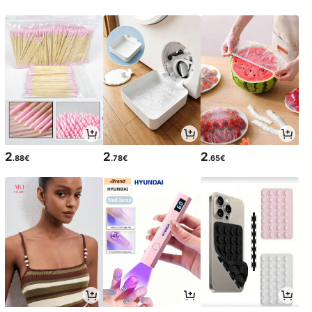
2
2
2
.88€
.78€
.65€