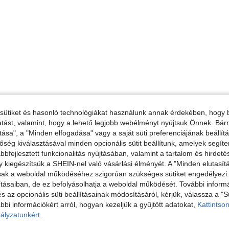
sütiket és hasonló technológiákat használunk annak érdekében, hogy b
ltatást, valamint, hogy a lehető legjobb webélményt nyújtsuk Önnek. Bár
tása", a "Minden elfogadása" vagy a saját süti preferenciájának beállít
őség kiválasztásával minden opcionális sütit beállítunk, amelyek segít
bfejlesztett funkcionalitás nyújtásában, valamint a tartalom és hirdet
kiegészítsük a SHEIN-nel való vásárlási élményét. A "Minden elutasít
sak a weboldal működéséhez szigorúan szükséges sütiket engedélyezi. E
tásaiban, de ez befolyásolhatja a weboldal működését. További informá
és az opcionális süti beállításainak módosításáról, kérjük, válassza a "S
bbi információkért arról, hogyan kezeljük a gyűjtött adatokat,
Kattintson
ályzatunkért.