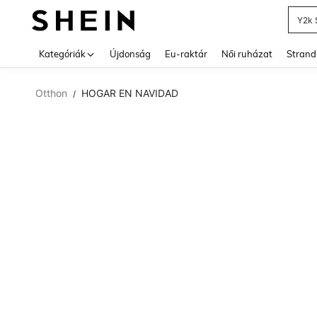
Y2k 
Use up 
Kategóriák
Újdonság
Eu-raktár
Női ruházat
Strand
Otthon
HOGAR EN NAVIDAD
/