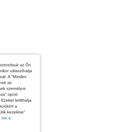
iztosítsuk az Ön
mikor választhatja
ását. A "Minden
enek az
ések személyre
ása" opció
zeket letilthatja
ciókért a
ütik kezelése"
 ide a