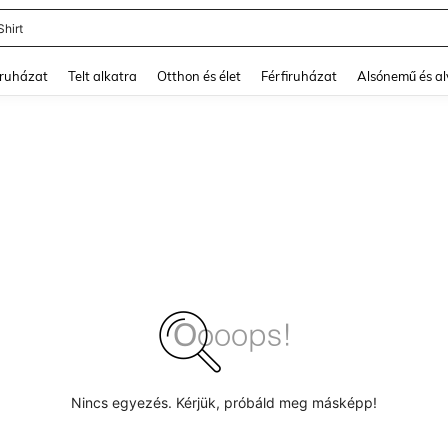
Shirt
and down arrow keys to navigate search Legutóbb keresett and Keresés felfedezé
ruházat
Telt alkatra
Otthon és élet
Férfiruházat
Alsónemű és a
Nincs egyezés. Kérjük, próbáld meg másképp!