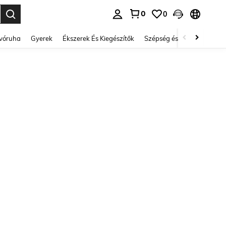
0
0
se. Press Enter to select.
lvóruha
Gyerek
Ékszerek És Kiegészítők
Szépség és egészség
Ci