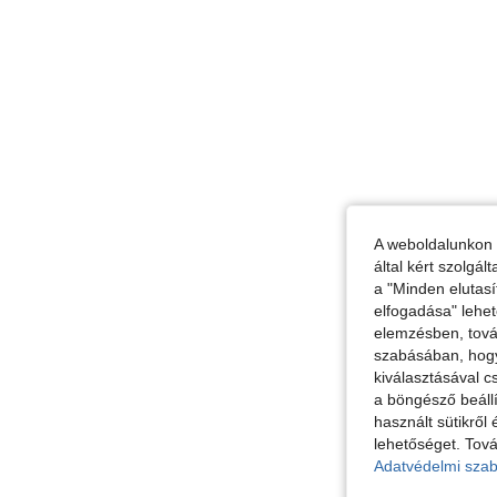
A weboldalunkon 
által kért szolgá
a "Minden elutasí
elfogadása" lehet
elemzésben, továb
szabásában, hogy 
kiválasztásával c
a böngésző beállí
használt sütikről 
lehetőséget. Tová
Adatvédelmi szab