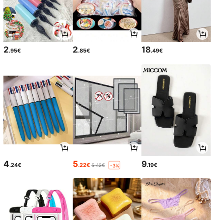
2
2
18
.95€
.85€
.49€
4
5
9
.24€
.22€
.19€
5.42€
-3%