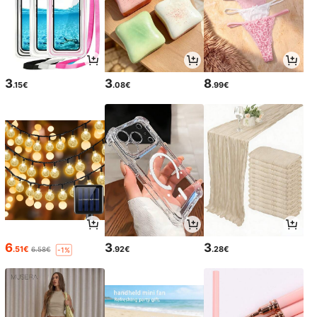
3
3
8
.15€
.08€
.99€
6
3
3
.51€
.92€
.28€
6.58€
-1%