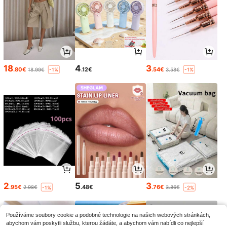
18
4
3
.80€
.12€
.54€
18.99€
3.58€
-1%
-1%
2
5
3
.95€
.48€
.76€
2.98€
3.86€
-1%
-2%
Používáme soubory cookie a podobné technologie na našich webových stránkách,
abychom vám poskytli službu, kterou žádáte, a abychom vám nabídli co nejlepší