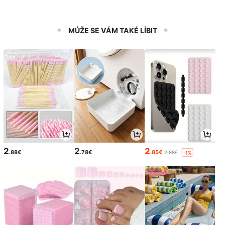
MŮŽE SE VÁM TAKÉ LÍBIT
2
2
2
.88€
.78€
.85€
2.88€
-1%