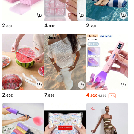
2
4
2
.85€
.83€
.79€
2
7
4
.65€
.99€
.62€
4.89€
-5%