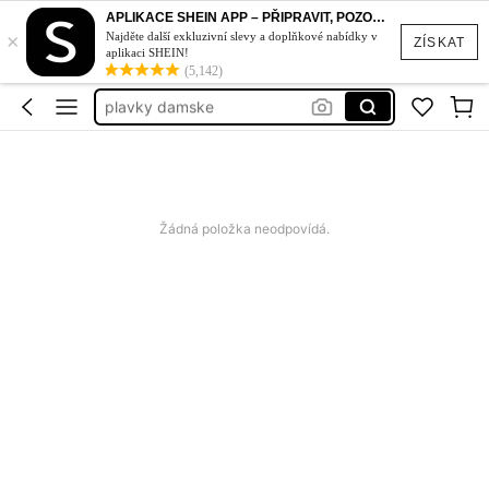
bikiny set
APLIKACE SHEIN APP – PŘIPRAVIT, POZOR, STYL!
×
plavky
Najděte další exkluzivní slevy a doplňkové nabídky v
ZÍSKAT
aplikaci SHEIN!
šaty
(5,142)
plavky damske
dámské šaty letní
bikiny set
plavky
Žádná položka neodpovídá.