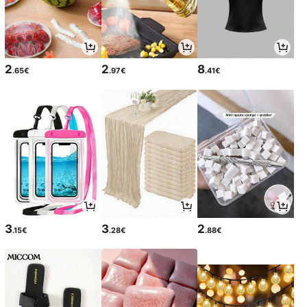
2
2
8
.65€
.97€
.41€
3
3
2
.15€
.28€
.88€