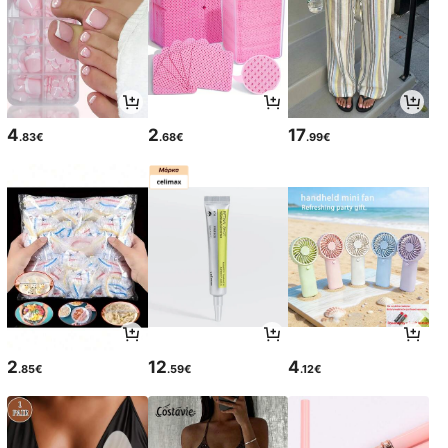
4
2
17
.83€
.68€
.99€
2
12
4
.85€
.59€
.12€