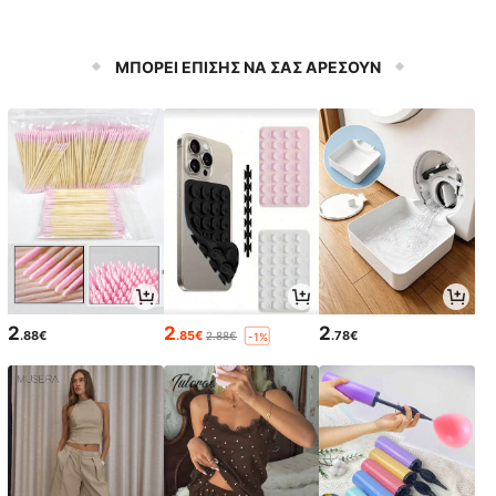
ΜΠΟΡΕΙ ΕΠΙΣΗΣ ΝΑ ΣΑΣ ΑΡΕΣΟΥΝ
2
2
2
.88€
.85€
.78€
2.88€
-1%