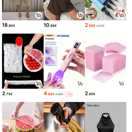
18
10
2
.80€
.88€
.95€
2.97€
2
4
2
.75€
.62€
.85€
4.89€
-5%