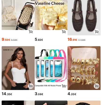
9
5
16
.50€
.82€
.91€
9.58€
17.08€
14
3
4
.35€
.08€
.20€