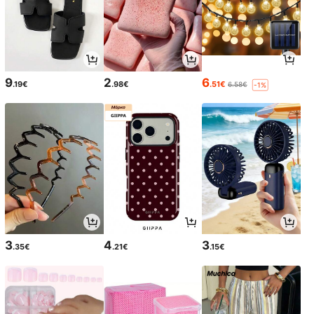
9
2
6
.19€
.98€
.51€
6.58€
-1%
3
4
3
.35€
.21€
.15€