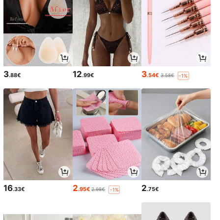
3
12
3
.88€
.99€
.54€
3.58€
-1%
16
2
2
.33€
.95€
.75€
2.98€
-1%