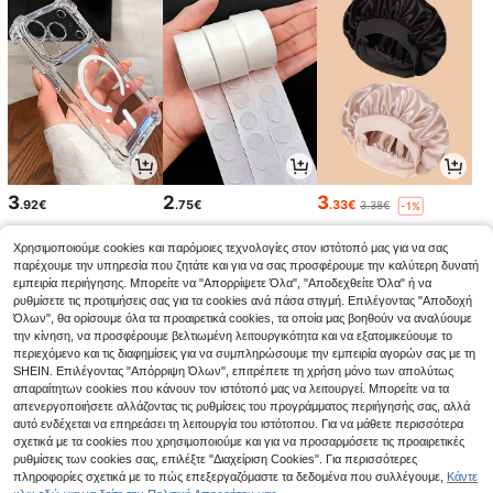
3
2
3
.92€
.75€
.33€
3.38€
-1%
Χρησιμοποιούμε cookies και παρόμοιες τεχνολογίες στον ιστότοπό μας για να σας
παρέχουμε την υπηρεσία που ζητάτε και για να σας προσφέρουμε την καλύτερη δυνατή
εμπειρία περιήγησης. Μπορείτε να "Απορρίψετε Όλα", "Αποδεχθείτε Όλα" ή να
ρυθμίσετε τις προτιμήσεις σας για τα cookies ανά πάσα στιγμή. Επιλέγοντας "Αποδοχή
Όλων", θα ορίσουμε όλα τα προαιρετικά cookies, τα οποία μας βοηθούν να αναλύουμε
την κίνηση, να προσφέρουμε βελτιωμένη λειτουργικότητα και να εξατομικεύουμε το
περιεχόμενο και τις διαφημίσεις για να συμπληρώσουμε την εμπειρία αγορών σας με τη
SHEIN. Επιλέγοντας "Απόρριψη Όλων", επιτρέπετε τη χρήση μόνο των απολύτως
απαραίτητων cookies που κάνουν τον ιστότοπό μας να λειτουργεί. Μπορείτε να τα
απενεργοποιήσετε αλλάζοντας τις ρυθμίσεις του προγράμματος περιήγησής σας, αλλά
αυτό ενδέχεται να επηρεάσει τη λειτουργία του ιστότοπου. Για να μάθετε περισσότερα
σχετικά με τα cookies που χρησιμοποιούμε και για να προσαρμόσετε τις προαιρετικές
5
9
5
ρυθμίσεις των cookies σας, επιλέξτε "Διαχείριση Cookies". Για περισσότερες
.48€
.89€
.88€
πληροφορίες σχετικά με το πώς επεξεργαζόμαστε τα δεδομένα που συλλέγουμε,
Κάντε