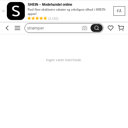
strømper kvinder
SHEIN – Modehandel online
×
socks
Find flere eksklusive rabatter og yderligere tilbud i SHEIN-
FÅ
appen!
socks woman
(5,142)
strømper
sokker dame
strømper kvinder
socks
Ingen varer matchede.