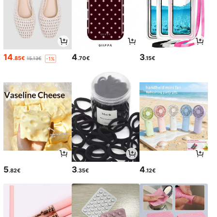
14
4
3
.85€
.70€
.15€
15.13€
-1%
5
3
4
.82€
.35€
.12€