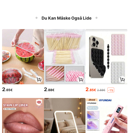
Du Kan Måske Også Lide
2
2
2
.65€
.88€
.85€
2.88€
-1%