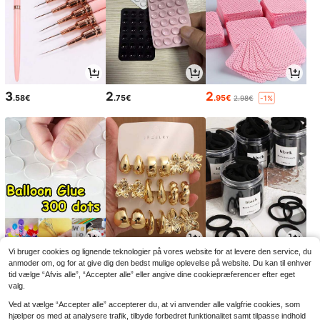
3
2
2
.58€
.75€
.95€
2.98€
-1%
Vi bruger cookies og lignende teknologier på vores website for at levere den service, du
2
4
2
.88€
.20€
.98€
anmoder om, og for at give dig den bedst mulige oplevelse på website. Du kan til enhver
tid vælge “Afvis alle”, “Accepter alle” eller angive dine cookiepræferencer efter eget
valg.
Ved at vælge “Accepter alle” accepterer du, at vi anvender alle valgfrie cookies, som
hjælper os med at analysere trafik, tilbyde forbedret funktionalitet samt tilpasse indhold