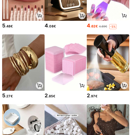
5
4
4
.48€
.08€
.62€
4.89€
-5%
5
2
2
.27€
.85€
.97€