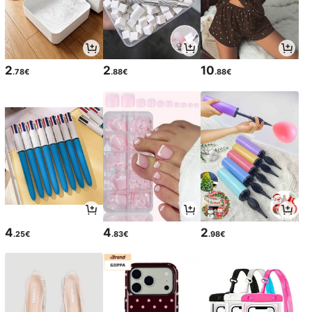
2
2
10
.78€
.88€
.88€
4
4
2
.25€
.83€
.98€