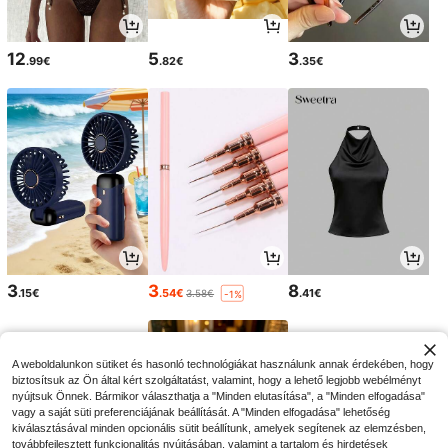
12
5
3
.99€
.82€
.35€
3
3
8
.15€
.54€
.41€
3.58€
-1%
A weboldalunkon sütiket és hasonló technológiákat használunk annak érdekében, hogy
biztosítsuk az Ön által kért szolgáltatást, valamint, hogy a lehető legjobb webélményt
nyújtsuk Önnek. Bármikor választhatja a "Minden elutasítása", a "Minden elfogadása"
vagy a saját süti preferenciájának beállítását. A "Minden elfogadása" lehetőség
kiválasztásával minden opcionális sütit beállítunk, amelyek segítenek az elemzésben,
továbbfejlesztett funkcionalitás nyújtásában, valamint a tartalom és hirdetések