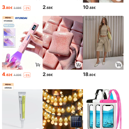
3
2
10
.80€
.68€
.88€
3.88€
-2%
4
2
18
.62€
.98€
.80€
4.89€
-5%