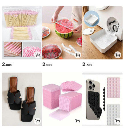
2
2
2
.88€
.65€
.78€