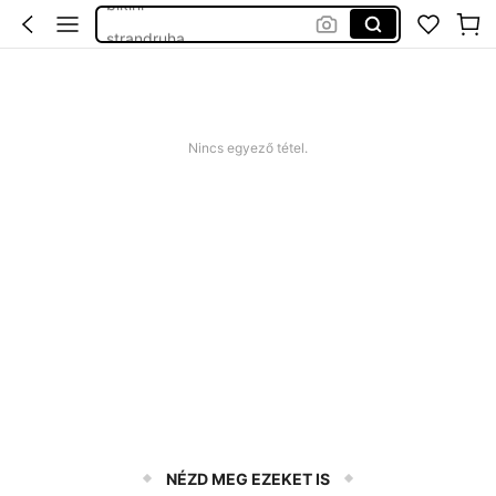
strandruha
romper plus size
nyári ruha
squishy
Nincs egyező tétel.
NÉZD MEG EZEKET IS