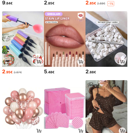
9
2
2
.84€
.85€
.85€
2.88€
-1%
2
5
2
.95€
.48€
.88€
2.97€