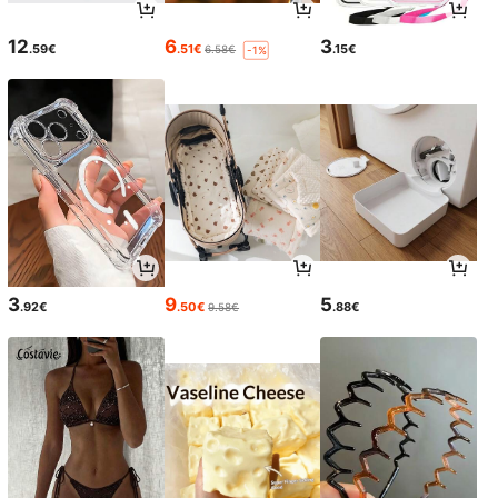
12
6
3
.59€
.51€
.15€
6.58€
-1%
3
9
5
.92€
.50€
.88€
9.58€