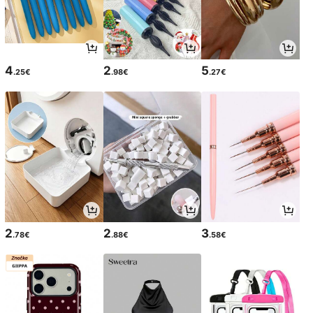
4
2
5
.25€
.98€
.27€
2
2
3
.78€
.88€
.58€