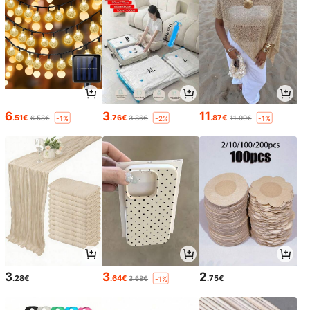
6
3
11
.51€
.76€
.87€
6.58€
3.86€
11.99€
-1%
-2%
-1%
3
3
2
.28€
.64€
.75€
3.68€
-1%