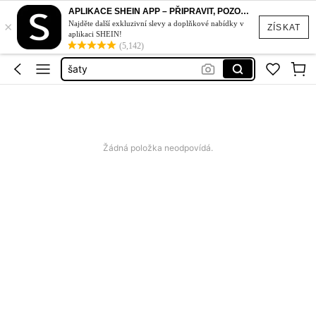
bikiny set
APLIKACE SHEIN APP – PŘIPRAVIT, POZOR, STYL!
×
Najděte další exkluzivní slevy a doplňkové nabídky v
ZÍSKAT
plavky
aplikaci SHEIN!
(5,142)
šaty
plavky damske
dámské šaty letní
bikiny set
plavky
Žádná položka neodpovídá.