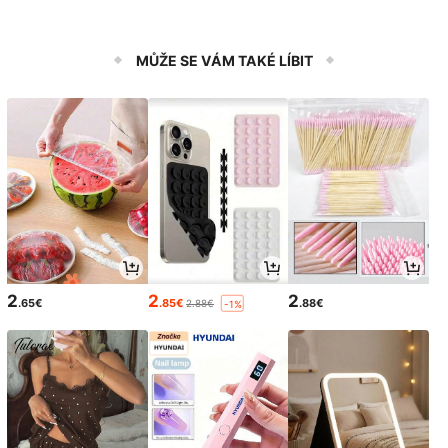
MŮŽE SE VÁM TAKÉ LÍBIT
2
2
2
.65€
.85€
.88€
2.88€
-1%