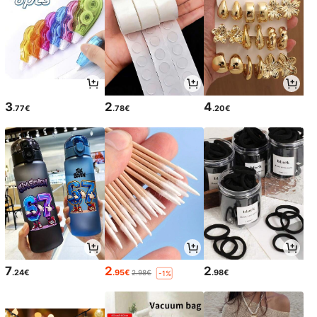
3
2
4
.77€
.78€
.20€
7
2
2
.24€
.95€
.98€
2.98€
-1%