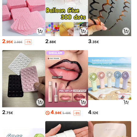
2
2
3
.95€
.88€
.35€
2.98€
-1%
2
4
4
.75€
.94€
.12€
5.48€
-9%