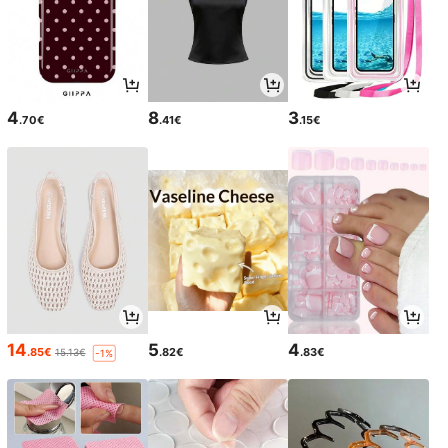
4
8
3
.70€
.41€
.15€
14
5
4
.85€
.82€
.83€
15.13€
-1%