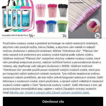
3
2
3
Používáme soubory cookie a podobné technologie na našich webových stránkách,
.08€
.85€
.07€
2.88€
3.08€
-1%
abychom vám poskytli službu, kterou žádáte, a abychom vám nabídli co nejlepší
možnou zkušenost s webovými stránkami. Můžete "Odmítnout vše", "Přijmout vše"
nebo nastavit své preference pro soubory cookie kdykoli podle vašeho výběru.
Výběrem možnosti "Přijmout vše" nastavíme všechny volitelné soubory cookie, které
nám pomáhají analyzovat provoz, nabízet rozšířené funkce a personalizovat obsah a
reklamy, aby doplňovaly vaši nákupní zkušenost s SHEIN. Výběrem možnosti
"Odmítnout vše" povolíte použití pouze nezbytně nutných souborů cookie, které jsou
pro fungování našich webových stránek nezbytné. Tyto můžete deaktivovat změnou
nastavení vašeho prohlížeče, ale toto může ovlivnit fungování webových stránek. Další
informace o souborech cookie, které používáme, a úpravě vašich volitelných nastavení
souborů cookie najdete v části "Spravovat soubory cookie". Další informace o tom, jak
zpracováváme shromážděná data, najdete v našich Zásadách ochrany osobních
údajů.
Klikněte zde, chcete-li zobrazit naše Zásady ochrany osobních údajů.
3
2
3
.35€
.99€
.06€
Odmítnout vše