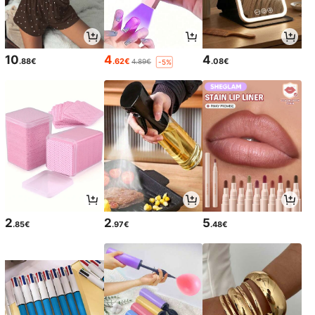
10
4
4
.88€
.62€
.08€
4.89€
-5%
2
2
5
.85€
.97€
.48€