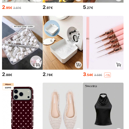
2
2
5
.95€
.97€
.27€
2.97€
2
2
3
.88€
.78€
.54€
3.58€
-1%