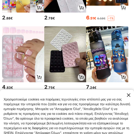
2
2
6
.88€
.78€
.51€
6.58€
-1%
4
2
7
.83€
.75€
.24€
Χρησιμοποιούμε cookies και παρόμοιες τεχνολογίες στον ιστότοπό μας για να σας
παρέχουμε την υπηρεσία που ζητάτε και για να σας προσφέρουμε την καλύτερη δυνατή
εμπειρία περιήγησης. Μπορείτε να "Απορρίψετε Όλα", "Αποδεχθείτε Όλα" ή να
ρυθμίσετε τις προτιμήσεις σας για τα cookies ανά πάσα στιγμή. Επιλέγοντας "Αποδοχή
Όλων", θα ορίσουμε όλα τα προαιρετικά cookies, τα οποία μας βοηθούν να αναλύουμε
την κίνηση, να προσφέρουμε βελτιωμένη λειτουργικότητα και να εξατομικεύουμε το
περιεχόμενο και τις διαφημίσεις για να συμπληρώσουμε την εμπειρία αγορών σας με τη
SHEIN. Επιλέγοντας "Απόρριψη Όλων", επιτρέπετε τη χρήση μόνο των απολύτως