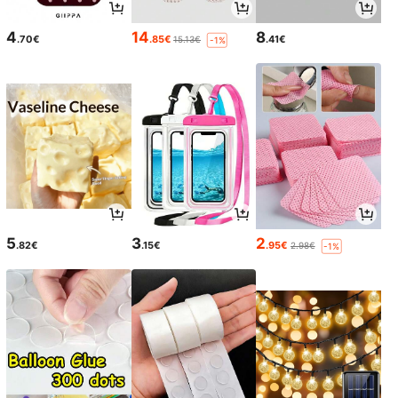
4
14
8
.70€
.85€
.41€
15.13€
-1%
5
3
2
.82€
.15€
.95€
2.98€
-1%