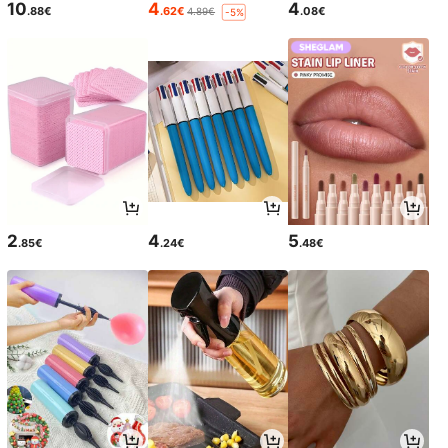
10
4
4
.88€
.62€
.08€
4.89€
-5%
2
4
5
.85€
.24€
.48€