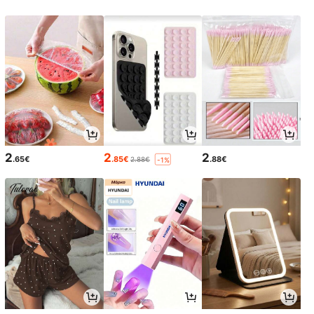
2
2
2
.65€
.85€
.88€
2.88€
-1%