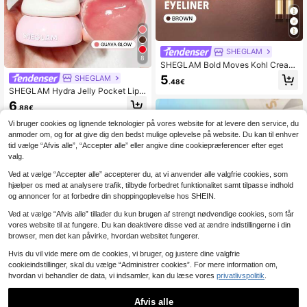
SHEGLAM
8
SHEGLAM Bold Moves Kohl Cream
Eyeliner Pencil-Brown Mærke Skøn
5
SHEGLAM
.48€
hed Makeup Ansigtsmaling Kosmeti
SHEGLAM Hydra Jelly Pocket Lip J
k Til Kvinder Piger Perfekt Til Forår
am-Guava Glow Lip Combo Mærke
Sommer Ideel Til Y2K Fancy Fashio
6
.88€
makeup Ansigtsmaling Kosmetik Til
n Velegnet Til Fødselsdag Mors Dag
Kvinder Piger Perfekt Til Forår Som
Gave Rave Fest Klar Bedste Farve
Vi bruger cookies og lignende teknologier på vores website for at levere den service, du
1
andre sælgere
mer Ideel Til Y2K Fancy Fashion Vel
anmoder om, og for at give dig den bedst mulige oplevelse på website. Du kan til enhver
egnet Til Fødselsdag Mors Dag Gav
tid vælge “Afvis alle”, “Accepter alle” eller angive dine cookiepræferencer efter eget
e Rave Fest Klar Bedste Farve
valg.
Ved at vælge “Accepter alle” accepterer du, at vi anvender alle valgfrie cookies, som
hjælper os med at analysere trafik, tilbyde forbedret funktionalitet samt tilpasse indhold
og annoncer for at forbedre din shoppingoplevelse hos SHEIN.
Ved at vælge “Afvis alle” tillader du kun brugen af strengt nødvendige cookies, som får
vores website til at fungere. Du kan deaktivere disse ved at ændre indstillingerne i din
browser, men det kan påvirke, hvordan websitet fungerer.
Hvis du vil vide mere om de cookies, vi bruger, og justere dine valgfrie
cookieindstillinger, skal du vælge “Administrer cookies”. For mere information om,
hvordan vi behandler de data, vi indsamler, kan du læse vores
privatlivspolitik
.
Afvis alle
SHEGLAM