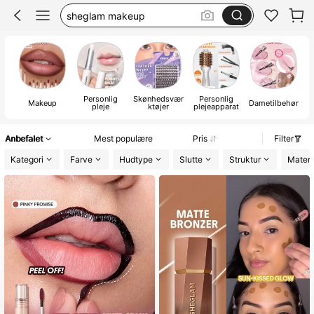
blush
lip stain
makeup
Personlig
Skønhedsvær
Personlig
Makeup
Dametilbehør
Kv
pleje
ktøjer
plejeapparat
Anbefalet
Mest populære
Pris
Filter
Kategori
Farve
Hudtype
Slutte
Struktur
Materi