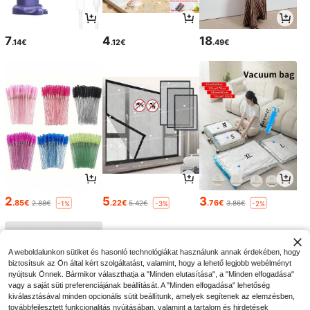
7
4
18
.14€
.12€
.49€
2
5
3
.85€
.22€
.76€
2.88€
5.42€
3.86€
-1%
-3%
-2%
A weboldalunkon sütiket és hasonló technológiákat használunk annak érdekében, hogy
biztosítsuk az Ön által kért szolgáltatást, valamint, hogy a lehető legjobb webélményt
nyújtsuk Önnek. Bármikor választhatja a "Minden elutasítása", a "Minden elfogadása"
vagy a saját süti preferenciájának beállítását. A "Minden elfogadása" lehetőség
kiválasztásával minden opcionális sütit beállítunk, amelyek segítenek az elemzésben,
továbbfejlesztett funkcionalitás nyújtásában, valamint a tartalom és hirdetések