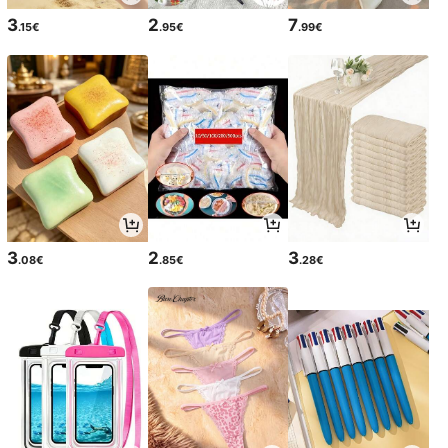
3
2
7
.15€
.95€
.99€
3
2
3
.08€
.85€
.28€