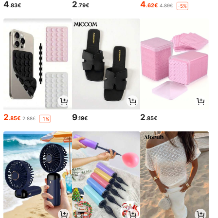
4
2
4
.83€
.79€
.62€
4.89€
-5%
2
9
2
.85€
.19€
.85€
2.88€
-1%