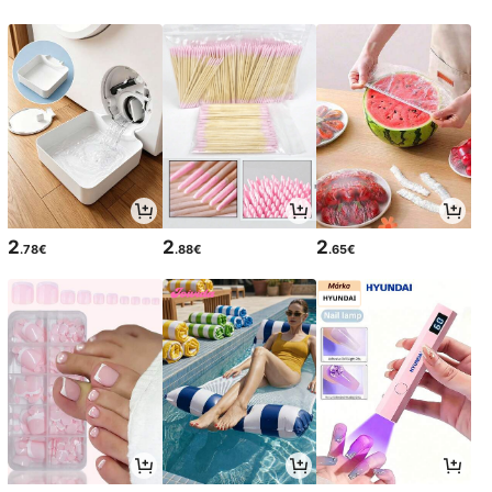
2
2
2
.78€
.88€
.65€