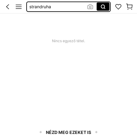
strandruha
romper plus size
nyári ruha
squishy
Nincs egyező tétel.
NÉZD MEG EZEKET IS