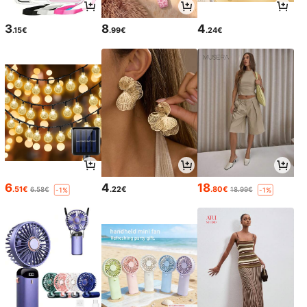
3
8
4
.15€
.99€
.24€
6
4
18
.51€
.22€
.80€
6.58€
18.99€
-1%
-1%