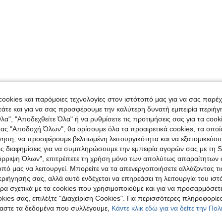
ookies και παρόμοιες τεχνολογίες στον ιστότοπό μας για να σας παρέ
άτε και για να σας προσφέρουμε την καλύτερη δυνατή εμπειρία περιήγ
λα", "Αποδεχθείτε Όλα" ή να ρυθμίσετε τις προτιμήσεις σας για τα coo
τας "Αποδοχή Όλων", θα ορίσουμε όλα τα προαιρετικά cookies, τα οπο
νηση, να προσφέρουμε βελτιωμένη λειτουργικότητα και να εξατομικεύου
τις διαφημίσεις για να συμπληρώσουμε την εμπειρία αγορών σας με τη 
όρριψη Όλων", επιτρέπετε τη χρήση μόνο των απολύτως απαραίτητων 
οπό μας να λειτουργεί. Μπορείτε να τα απενεργοποιήσετε αλλάζοντας τι
ιήγησής σας, αλλά αυτό ενδέχεται να επηρεάσει τη λειτουργία του ιστ
ρα σχετικά με τα cookies που χρησιμοποιούμε και για να προσαρμόσετε
kies σας, επιλέξτε "Διαχείριση Cookies". Για περισσότερες πληροφορίες
αστε τα δεδομένα που συλλέγουμε,
Κάντε κλικ εδώ για να δείτε την Πο