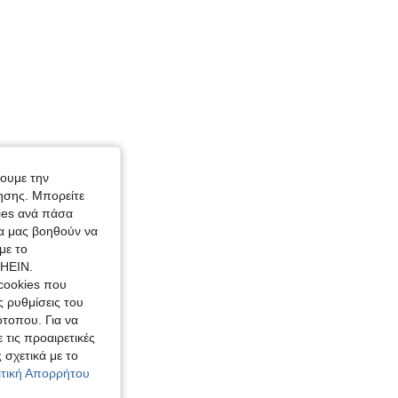
χουμε την
ησης. Μπορείτε
kies ανά πάσα
ία μας βοηθούν να
με το
SHEIN.
cookies που
ς ρυθμίσεις του
ότοπου. Για να
 τις προαιρετικές
 σχετικά με το
λιτική Απορρήτου