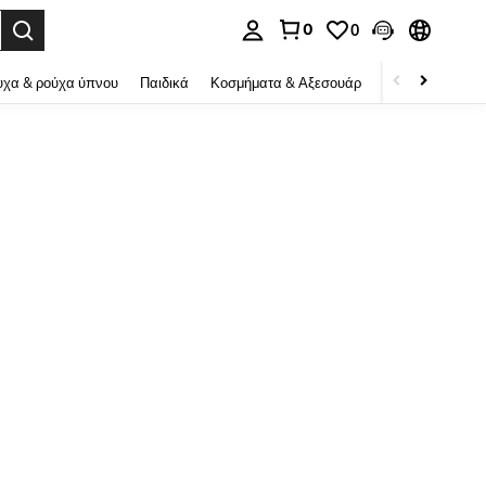
0
0
ψη αναζήτησης. Press Enter to select.
χα & ρούχα ύπνου
Παιδικά
Κοσμήματα & Αξεσουάρ
Ομορφιά & υγεί