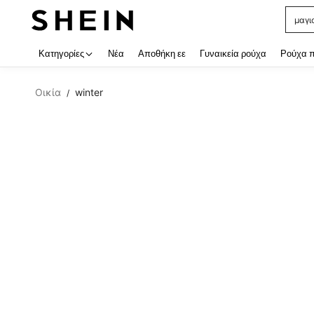
μαγι
Use up
Κατηγορίες
Νέα
Αποθήκη εε
Γυναικεία ρούχα
Ρούχα 
Οικία
winter
/