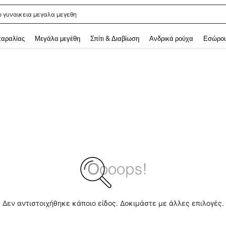
ο γυναικεια μεγαλα μεγεθη
 and down arrow keys to navigate search Αναζητήθηκαν πρόσφατα and Ανακάλυ
παραλίας
Μεγάλα μεγέθη
Σπίτι & Διαβίωση
Ανδρικά ρούχα
Εσώρου
Δεν αντιστοιχήθηκε κάποιο είδος. Δοκιμάστε με άλλες επιλογές.