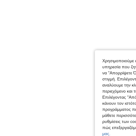
Χρησιμοποιούμε c
υπηρεσία που ζητ
να "Απορρίψετε Ό
στιγμή. Επιλέγον
αναλύουμε την κί
περιεχόμενο και 
Επιλέγοντας "Απ
κάνουν τον ιστότ
προγράμματος περ
μάθετε περισσότε
ρυθμίσεις των coo
πώς επεξεργαζόμ
μας.