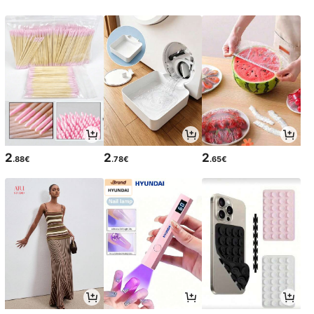
2
2
2
.88€
.78€
.65€