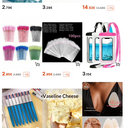
2
3
14
.79€
.28€
.53€
14.68€
-1%
2
2
3
.85€
.95€
.15€
2.88€
2.98€
-1%
-1%