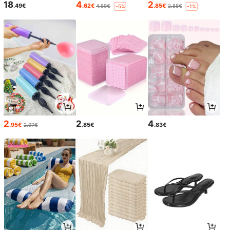
18
4
2
.49€
.62€
.85€
4.89€
2.88€
-5%
-1%
2
2
4
.95€
.85€
.83€
2.97€