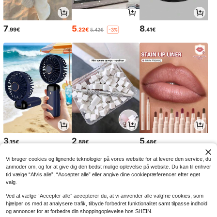
7
5
8
.99€
.22€
.41€
5.42€
-3%
3
2
5
.15€
.88€
.48€
Vi bruger cookies og lignende teknologier på vores website for at levere den service, du
anmoder om, og for at give dig den bedst mulige oplevelse på website. Du kan til enhver
tid vælge “Afvis alle”, “Accepter alle” eller angive dine cookiepræferencer efter eget
valg.
Ved at vælge “Accepter alle” accepterer du, at vi anvender alle valgfrie cookies, som
hjælper os med at analysere trafik, tilbyde forbedret funktionalitet samt tilpasse indhold
og annoncer for at forbedre din shoppingoplevelse hos SHEIN.