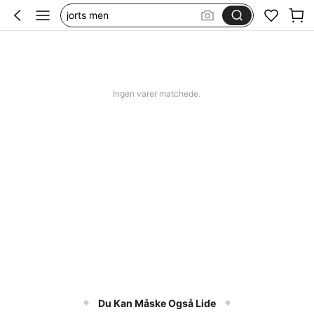
jorts men
squishy
bikini
women swimming wear
Ingen varer matchede.
Du Kan Måske Også Lide