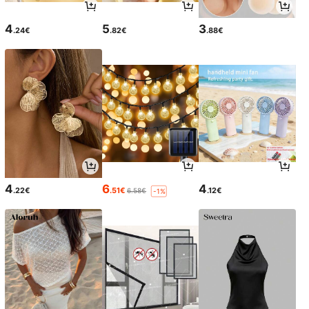
4
5
3
.24€
.82€
.88€
4
6
4
.22€
.51€
.12€
6.58€
-1%