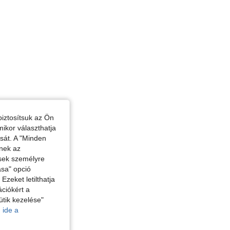
iztosítsuk az Ön
mikor választhatja
ását. A "Minden
enek az
ések személyre
ása" opció
zeket letilthatja
ciókért a
ütik kezelése"
 ide a