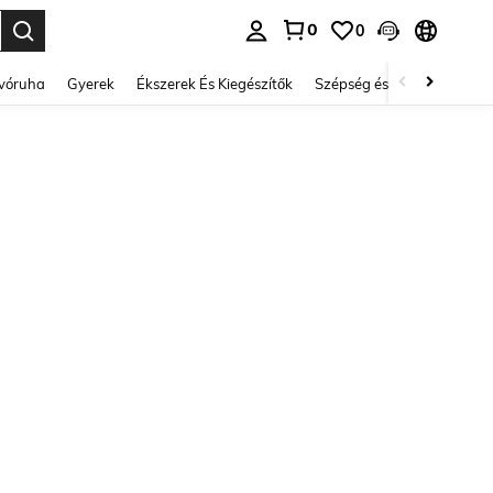
0
0
se. Press Enter to select.
lvóruha
Gyerek
Ékszerek És Kiegészítők
Szépség és egészség
Ci