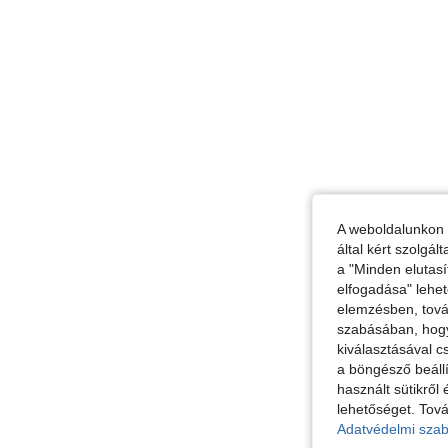
A weboldalunkon 
által kért szolgá
a "Minden elutasí
elfogadása" lehet
elemzésben, továb
szabásában, hogy 
kiválasztásával c
a böngésző beállí
használt sütikről 
lehetőséget. Tová
Adatvédelmi szab