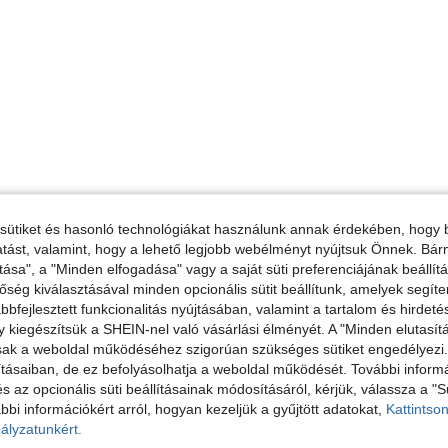
sütiket és hasonló technológiákat használunk annak érdekében, hogy b
ltatást, valamint, hogy a lehető legjobb webélményt nyújtsuk Önnek. Bár
tása", a "Minden elfogadása" vagy a saját süti preferenciájának beállít
őség kiválasztásával minden opcionális sütit beállítunk, amelyek segít
bfejlesztett funkcionalitás nyújtásában, valamint a tartalom és hirdet
kiegészítsük a SHEIN-nel való vásárlási élményét. A "Minden elutasít
sak a weboldal működéséhez szigorúan szükséges sütiket engedélyezi. E
tásaiban, de ez befolyásolhatja a weboldal működését. További informá
és az opcionális süti beállításainak módosításáról, kérjük, válassza a "S
bbi információkért arról, hogyan kezeljük a gyűjtött adatokat,
Kattintson
ályzatunkért.