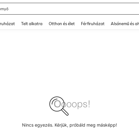
rnyő
and down arrow keys to navigate search Legutóbb keresett and Keresés felfedezé
ruházat
Telt alkatra
Otthon és élet
Férfiruházat
Alsónemű és a
Nincs egyezés. Kérjük, próbáld meg másképp!