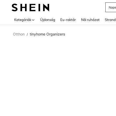
Nape
Use up 
Kategóriák
Újdonság
Eu-raktár
Női ruházat
Strand
Otthon
tinyhome Organizers
/