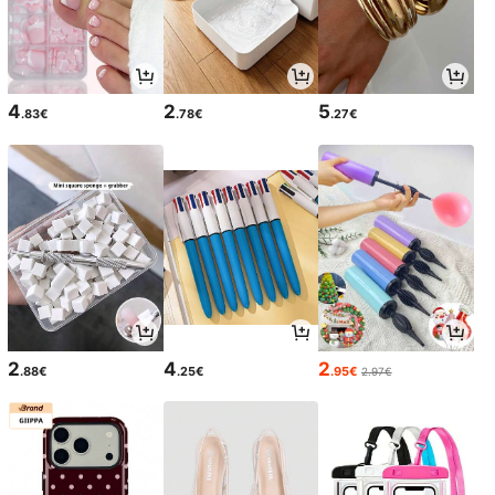
4
2
5
.83€
.78€
.27€
2
4
2
.88€
.25€
.95€
2.97€