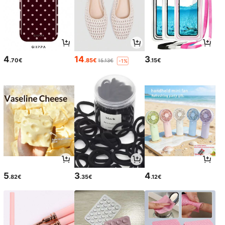
4
14
3
.70€
.85€
.15€
15.13€
-1%
5
3
4
.82€
.35€
.12€