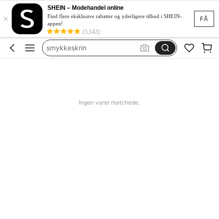
orginazer
SHEIN – Modehandel online
×
makeup oraganiser
Find flere eksklusive rabatter og yderligere tilbud i SHEIN-
FÅ
appen!
room decor
(5,142)
smykkeskrin
makeup bag
orginazer
makeup oraganiser
Ingen varer matchede.