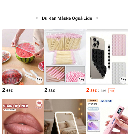
Du Kan Måske Også Lide
2
2
2
.65€
.88€
.85€
2.88€
-1%