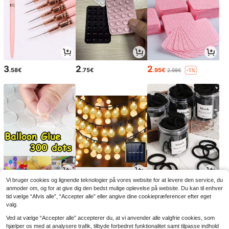
3
2
2
.58€
.75€
.95€
2.98€
-1%
Vi bruger cookies og lignende teknologier på vores website for at levere den service, du
2
6
2
.88€
.51€
.98€
anmoder om, og for at give dig den bedst mulige oplevelse på website. Du kan til enhver
6.58€
-1%
tid vælge “Afvis alle”, “Accepter alle” eller angive dine cookiepræferencer efter eget
valg.
Ved at vælge “Accepter alle” accepterer du, at vi anvender alle valgfrie cookies, som
hjælper os med at analysere trafik, tilbyde forbedret funktionalitet samt tilpasse indhold