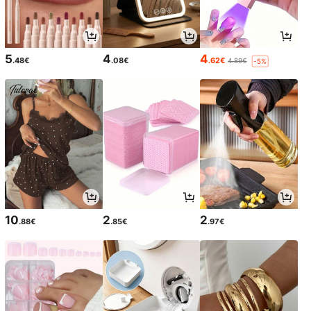
5
4
4
.48€
.08€
.62€
4.89€
-5%
10
2
2
.88€
.85€
.97€