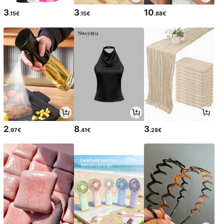
3
3
10
.15€
.15€
.88€
2
8
3
.97€
.41€
.28€