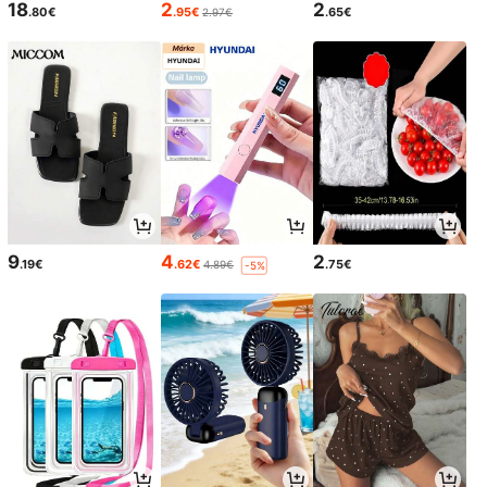
18
2
2
.80€
.95€
.65€
2.97€
9
4
2
.19€
.62€
.75€
4.89€
-5%