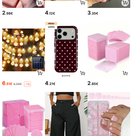
2
4
3
.98€
.12€
.35€
6
4
2
.51€
.21€
.85€
6.58€
-1%