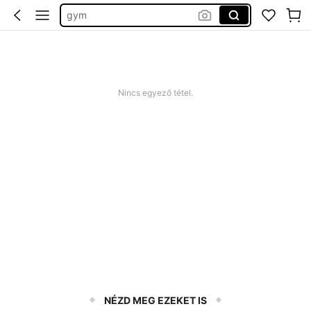
edzős szett
horgász felszerelés
leggings women
glowmode
Nincs egyező tétel.
NÉZD MEG EZEKET IS