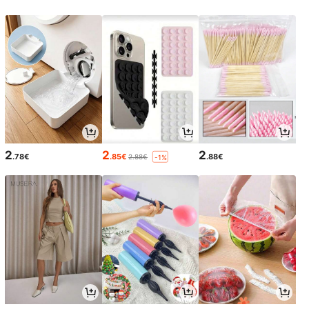
2
2
2
.78€
.85€
.88€
2.88€
-1%