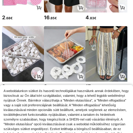
2
16
4
.68€
.85€
.83€
2
2
17
.88€
.75€
.99€
A weboldalunkon sütiket és hasonló technológiákat használunk annak érdekében, hogy
biztosítsuk az Ön által kért szolgáltatást, valamint, hogy a lehető legjobb webélményt
nyújtsuk Önnek. Bármikor választhatja a "Minden elutasítása", a "Minden elfogadása"
vagy a saját süti preferenciájának beállítását. A "Minden elfogadása" lehetőség
kiválasztásával minden opcionális sütit beállítunk, amelyek segítenek az elemzésben,
továbbfejlesztett funkcionalitás nyújtásában, valamint a tartalom és hirdetések
személyre szabásában, hogy kiegészítsük a SHEIN-nel való vásárlási élményét. A
"Minden elutasítása" opció kiválasztásával csak a weboldal működéséhez szigorúan
szükséges sütiket engedélyezi. Ezeket letilthatja a böngésző beállításaiban, de ez