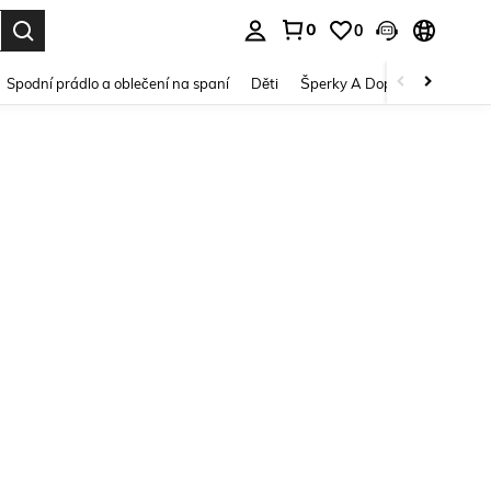
0
0
dání. Press Enter to select.
Spodní prádlo a oblečení na spaní
Děti
Šperky A Doplňky
Krása a