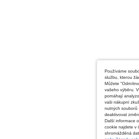
Používáme soubor
službu, kterou ž
Můžete "Odmítnout
vašeho výběru. V
pomáhají analyzo
vaši nákupní zku
nutných souborů 
deaktivovat změn
Další informace 
cookie najdete v 
shromážděná data