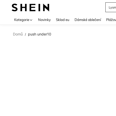
Lys
Use up 
Kategorie
Novinky
Sklad eu
Dámské oblečení
Plážov
Domů
push under10
/