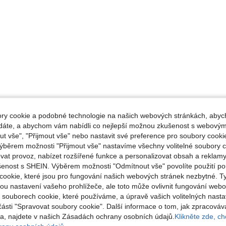
y cookie a podobné technologie na našich webových stránkách, abyc
ádáte, a abychom vám nabídli co nejlepší možnou zkušenost s webovým
 vše", "Přijmout vše" nebo nastavit své preference pro soubory cookie
ýběrem možnosti "Přijmout vše" nastavíme všechny volitelné soubory c
vat provoz, nabízet rozšířené funkce a personalizovat obsah a reklamy
šenost s SHEIN. Výběrem možnosti "Odmítnout vše" povolíte použití p
cookie, které jsou pro fungování našich webových stránek nezbytné. T
ou nastavení vašeho prohlížeče, ale toto může ovlivnit fungování webo
o souborech cookie, které používáme, a úpravě vašich volitelných nast
části "Spravovat soubory cookie". Další informace o tom, jak zpracová
, najdete v našich Zásadách ochrany osobních údajů.
Klikněte zde, chc