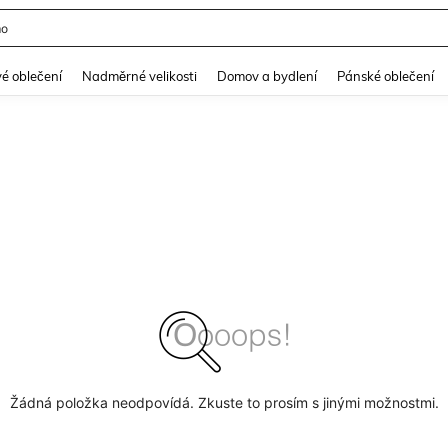
mo
and down arrow keys to navigate search Nedávno hledané and Objevování při hle
é oblečení
Nadměrné velikosti
Domov a bydlení
Pánské oblečení
Žádná položka neodpovídá. Zkuste to prosím s jinými možnostmi.