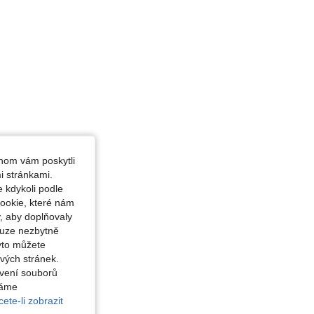
hom vám poskytli
i stránkami.
 kdykoli podle
ookie, které nám
, aby doplňovaly
ouze nezbytně
yto můžete
vých stránek.
avení souborů
váme
ete-li zobrazit