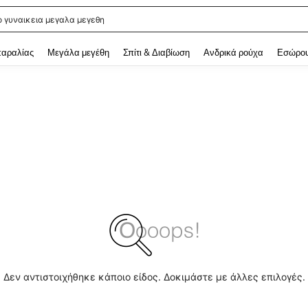
ο γυναικεια μεγαλα μεγεθη
 and down arrow keys to navigate search Αναζητήθηκαν πρόσφατα and Ανακάλυ
παραλίας
Μεγάλα μεγέθη
Σπίτι & Διαβίωση
Ανδρικά ρούχα
Εσώρου
Δεν αντιστοιχήθηκε κάποιο είδος. Δοκιμάστε με άλλες επιλογές.