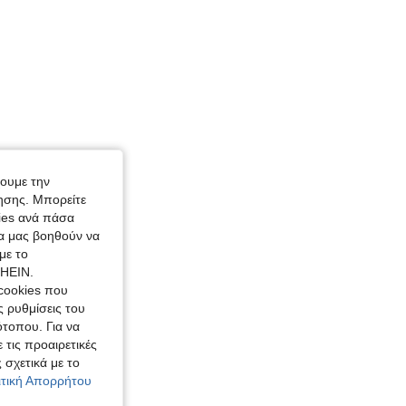
χουμε την
ησης. Μπορείτε
kies ανά πάσα
ία μας βοηθούν να
με το
SHEIN.
cookies που
ς ρυθμίσεις του
ότοπου. Για να
 τις προαιρετικές
 σχετικά με το
λιτική Απορρήτου