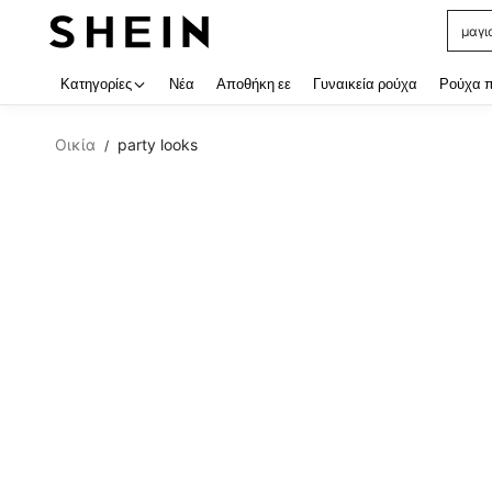
μαγι
Use up
Κατηγορίες
Νέα
Αποθήκη εε
Γυναικεία ρούχα
Ρούχα 
Οικία
party looks
/