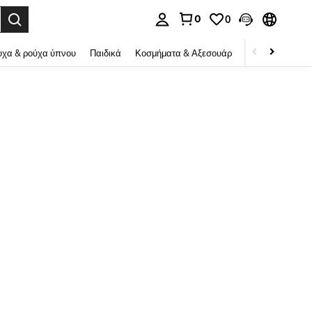
0
0
ψη αναζήτησης. Press Enter to select.
χα & ρούχα ύπνου
Παιδικά
Κοσμήματα & Αξεσουάρ
Ομορφιά & υγεί