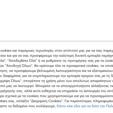
ookies και παρόμοιες τεχνολογίες στον ιστότοπό μας για να σας παρέ
άτε και για να σας προσφέρουμε την καλύτερη δυνατή εμπειρία περιήγ
λα", "Αποδεχθείτε Όλα" ή να ρυθμίσετε τις προτιμήσεις σας για τα coo
τας "Αποδοχή Όλων", θα ορίσουμε όλα τα προαιρετικά cookies, τα οπο
νηση, να προσφέρουμε βελτιωμένη λειτουργικότητα και να εξατομικεύου
τις διαφημίσεις για να συμπληρώσουμε την εμπειρία αγορών σας με τη 
όρριψη Όλων", επιτρέπετε τη χρήση μόνο των απολύτως απαραίτητων 
οπό μας να λειτουργεί. Μπορείτε να τα απενεργοποιήσετε αλλάζοντας τι
ιήγησής σας, αλλά αυτό ενδέχεται να επηρεάσει τη λειτουργία του ιστ
ρα σχετικά με τα cookies που χρησιμοποιούμε και για να προσαρμόσετε
kies σας, επιλέξτε "Διαχείριση Cookies". Για περισσότερες πληροφορίες
αστε τα δεδομένα που συλλέγουμε,
Κάντε κλικ εδώ για να δείτε την Πο