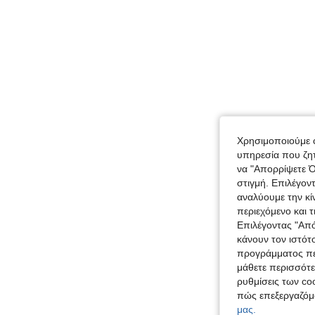
Χρησιμοποιούμε c
υπηρεσία που ζητ
να "Απορρίψετε Ό
στιγμή. Επιλέγον
αναλύουμε την κί
περιεχόμενο και 
Επιλέγοντας "Απ
κάνουν τον ιστότ
προγράμματος περ
μάθετε περισσότε
ρυθμίσεις των coo
πώς επεξεργαζόμ
μας.