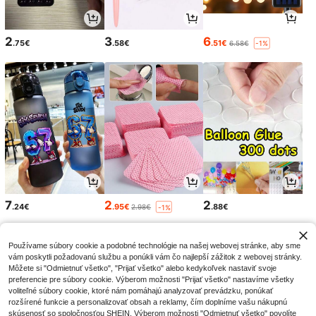
2
3
6
.75€
.58€
.51€
6.58€
-1%
7
2
2
.24€
.95€
.88€
2.98€
-1%
Používame súbory cookie a podobné technológie na našej webovej stránke, aby sme
vám poskytli požadovanú službu a ponúkli vám čo najlepší zážitok z webovej stránky.
Môžete si "Odmietnuť všetko", "Prijať všetko" alebo kedykoľvek nastaviť svoje
preferencie pre súbory cookie. Výberom možnosti "Prijať všetko" nastavíme všetky
voliteľné súbory cookie, ktoré nám pomáhajú analyzovať prevádzku, ponúkať
rozšírené funkcie a personalizovať obsah a reklamy, čím doplníme vašu nákupnú
skúsenosť so spoločnosťou SHEIN. Výberom možnosti "Odmietnuť všetko" povolíte