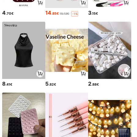
4
14
3
.70€
.85€
.15€
15.13€
-1%
8
5
2
.41€
.82€
.88€