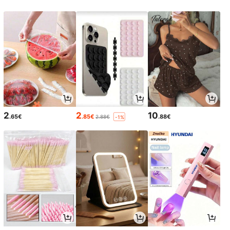
2
2
10
.65€
.85€
.88€
2.88€
-1%