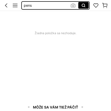
pero
back to school
pera do školy
school
Žiadna položka sa nezhoduje.
MÔŽE SA VÁM TIEŽ PÁČIŤ