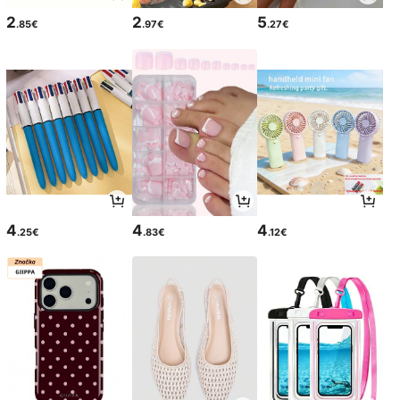
2
2
5
.85€
.97€
.27€
4
4
4
.25€
.83€
.12€