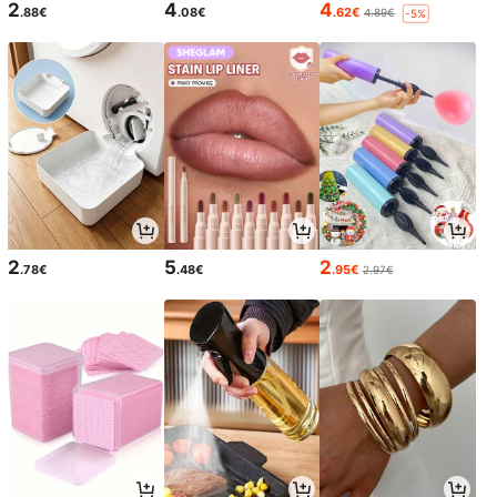
2
4
4
.88€
.08€
.62€
4.89€
-5%
2
5
2
.78€
.48€
.95€
2.97€