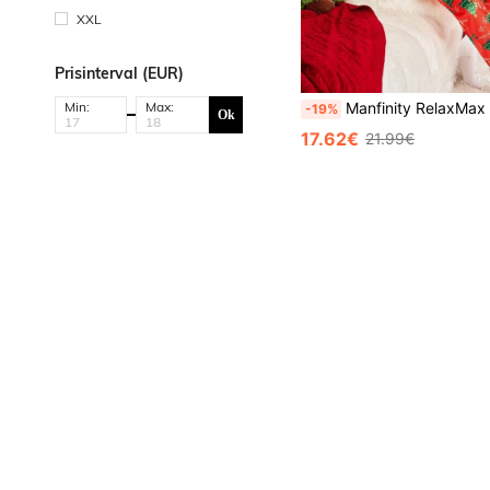
XXL
Prisinterval (EUR)
Min:
Max:
Manfinity RelaxMax Herrejumpsuit med lange ærmer og hætte, bog
-19%
Ok
17.62€
21.99€