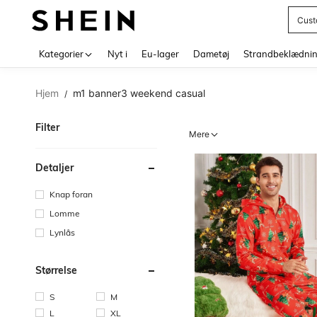
Cust
Use up 
Kategorier
Nyt i
Eu-lager
Dametøj
Strandbeklædni
Hjem
m1 banner3 weekend casual
/
Filter
Mere
Detaljer
Knap foran
Lomme
Lynlås
Størrelse
S
M
L
XL