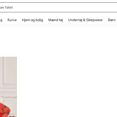
om Tshirt
and down arrow keys to navigate search Senest søgte and Søgediscovery. Press 
ng
Kurve
Hjem og bolig
Mænd tøj
Undertøj & Sleepwear
Børn