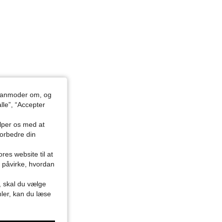
du anmoder om, og
lle”, “Accepter
ælper os med at
forbedre din
res website til at
n påvirke, hvordan
r, skal du vælge
mler, kan du læse