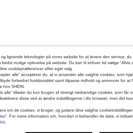
 og lignende teknologier på vores website for at levere den service, 
n bedst mulige oplevelse på website. Du kan til enhver tid vælge “Afvis a
 dine cookiepræferencer efter eget valg.
epter alle” accepterer du, at vi anvender alle valgfrie cookies, som hj
tilbyde forbedret funktionalitet samt tilpasse indhold og annoncer for at 
se hos SHEIN.
s alle” tillader du kun brugen af strengt nødvendige cookies, som får vo
eaktivere disse ved at ændre indstillingerne i din browser, men det ka
.
ere om de cookies, vi bruger, og justere dine valgfrie cookieindstillinge
ies”. For mere information om, hvordan vi behandler de data, vi indsa
itik
.