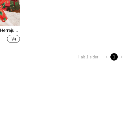
staver og juletræsprint
1
I alt 1 sider