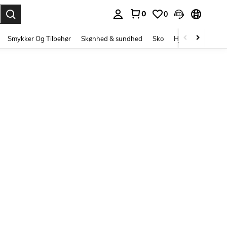
0
0
Enter to select.
Smykker Og Tilbehør
Skønhed & sundhed
Sko
Hjem Tekstiler