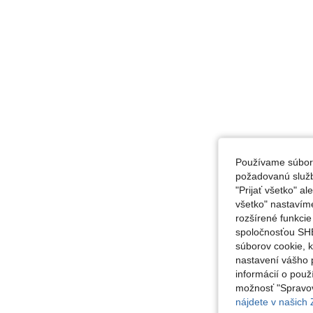
Používame súbory
požadovanú službu
"Prijať všetko" a
všetko" nastavím
rozšírené funkci
spoločnosťou SHE
súborov cookie, 
nastavení vášho p
informácií o použ
možnosť "Spravov
nájdete v našich