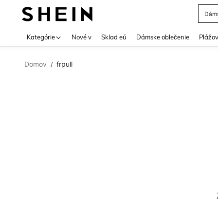
Dáms
Use up 
Kategórie
Nové v
Sklad eú
Dámske oblečenie
Plážov
Domov
frpull
/