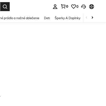
0
0
vov. Press Enter to select.
é prádlo a nočné oblečenie
Deti
Šperky A Doplnky
Krása a zdravi
.