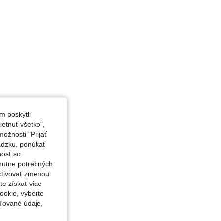
m poskytli
etnuť všetko",
ožnosti "Prijať
ádzku, ponúkať
nosť so
nutne potrebných
aktivovať zmenou
te získať viac
ookie, vyberte
ďované údaje,