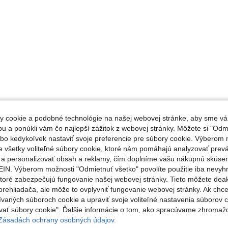
 cookie a podobné technológie na našej webovej stránke, aby sme vá
 a ponúkli vám čo najlepší zážitok z webovej stránky. Môžete si "Odmi
lebo kedykoľvek nastaviť svoje preferencie pre súbory cookie. Výberom m
e všetky voliteľné súbory cookie, ktoré nám pomáhajú analyzovať prev
e a personalizovať obsah a reklamy, čím doplníme vašu nákupnú skúse
IN. Výberom možnosti "Odmietnuť všetko" povolíte použitie iba nevyh
ktoré zabezpečujú fungovanie našej webovej stránky. Tieto môžete de
rehliadača, ale môže to ovplyvniť fungovanie webovej stránky. Ak chce
ívaných súboroch cookie a upraviť svoje voliteľné nastavenia súborov c
ať súbory cookie". Ďalšie informácie o tom, ako spracúvame zhromaž
 Zásadách ochrany osobných údajov.