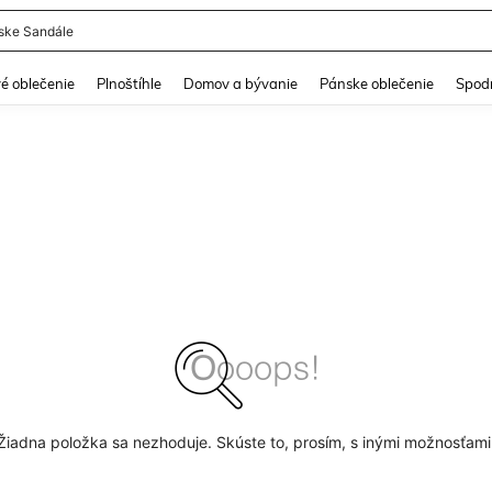
ke Sandále
and down arrow keys to navigate search Nedávno vyhľadávané and Hľadanie obja
é oblečenie
Plnoštíhle
Domov a bývanie
Pánske oblečenie
Spodn
Žiadna položka sa nezhoduje. Skúste to, prosím, s inými možnosťami