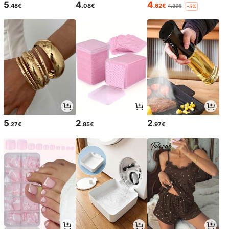
5
4
4
.48€
.08€
.62€
4.89€
-5%
5
2
2
.27€
.85€
.97€