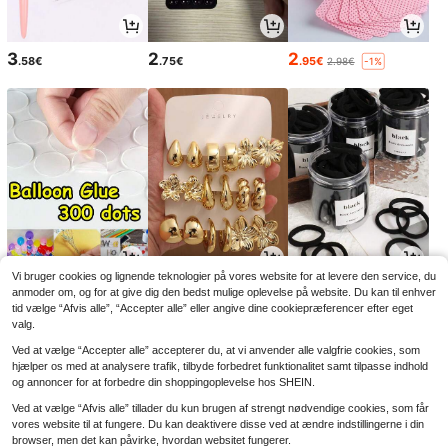
3
2
2
.58€
.75€
.95€
2.98€
-1%
Vi bruger cookies og lignende teknologier på vores website for at levere den service, du
2
4
2
.88€
.20€
.98€
anmoder om, og for at give dig den bedst mulige oplevelse på website. Du kan til enhver
tid vælge “Afvis alle”, “Accepter alle” eller angive dine cookiepræferencer efter eget
valg.
Ved at vælge “Accepter alle” accepterer du, at vi anvender alle valgfrie cookies, som
hjælper os med at analysere trafik, tilbyde forbedret funktionalitet samt tilpasse indhold
og annoncer for at forbedre din shoppingoplevelse hos SHEIN.
Ved at vælge “Afvis alle” tillader du kun brugen af strengt nødvendige cookies, som får
vores website til at fungere. Du kan deaktivere disse ved at ændre indstillingerne i din
browser, men det kan påvirke, hvordan websitet fungerer.