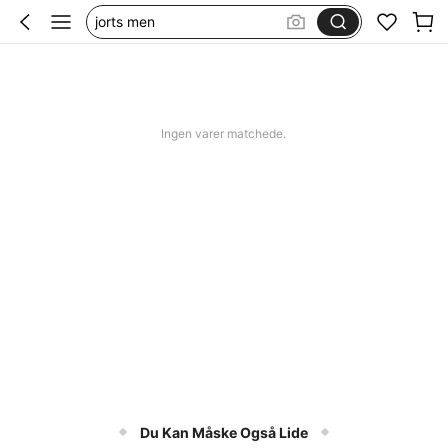
jorts men
squishy
bikini
women swimming wear
Ingen varer matchede.
Du Kan Måske Også Lide