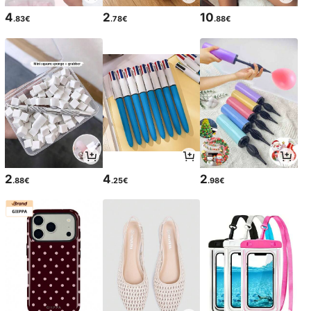
4
2
10
.83€
.78€
.88€
2
4
2
.88€
.25€
.98€