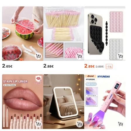
2
2
2
.65€
.88€
.85€
2.88€
-1%