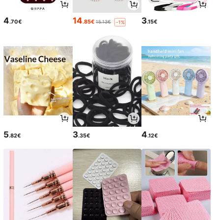
4
14
3
.70€
.85€
.15€
15.13€
-1%
5
3
4
.82€
.35€
.12€