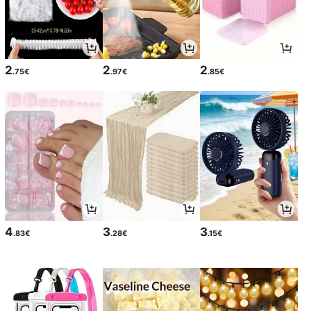
2
2
2
.75€
.97€
.85€
4
3
3
.83€
.28€
.15€