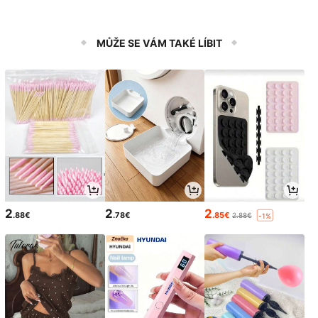
MŮŽE SE VÁM TAKÉ LÍBIT
2
2
2
.88€
.78€
.85€
2.88€
-1%