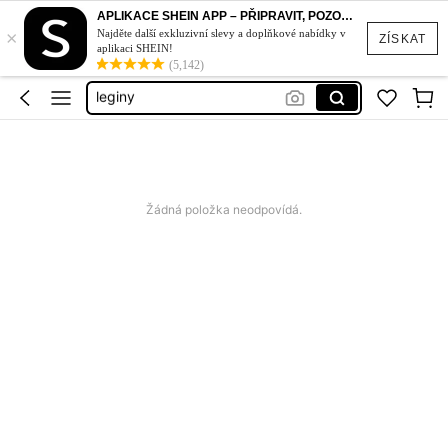
sportovni podprsenka
APLIKACE SHEIN APP – PŘIPRAVIT, POZOR, STYL!
×
glowmode
Najděte další exkluzivní slevy a doplňkové nabídky v
ZÍSKAT
aplikaci SHEIN!
leginy
(5,142)
sportovní oblečení
legíny
sportovni podprsenka
glowmode
Žádná položka neodpovídá.