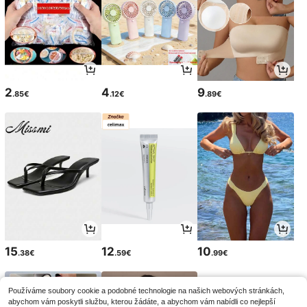
2
4
9
.85€
.12€
.89€
15
12
10
.38€
.59€
.99€
Používáme soubory cookie a podobné technologie na našich webových stránkách,
abychom vám poskytli službu, kterou žádáte, a abychom vám nabídli co nejlepší