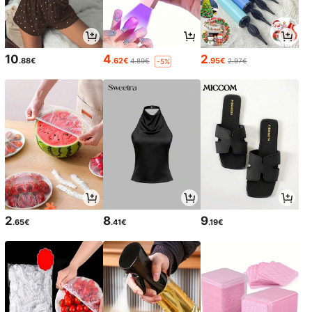
10
4
2
.88€
.62€
.95€
4.89€
2.97€
-5%
2
8
9
.65€
.41€
.19€