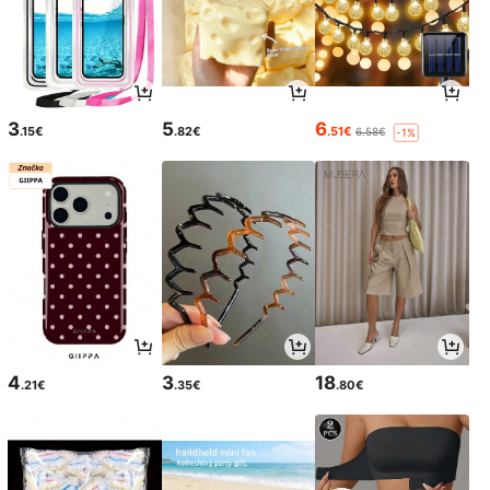
3
5
6
.15€
.82€
.51€
6.58€
-1%
4
3
18
.21€
.35€
.80€