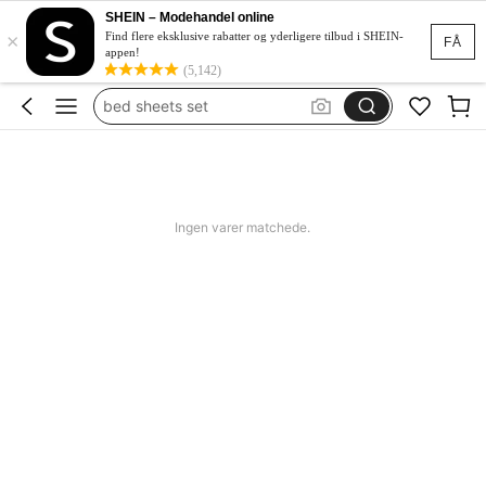
dynebetræk
SHEIN – Modehandel online
×
sengetøj
Find flere eksklusive rabatter og yderligere tilbud i SHEIN-
FÅ
appen!
sengetøj 140x200
(5,142)
bed sheets set
sengetøj 200x220
dynebetræk
sengetøj
Ingen varer matchede.