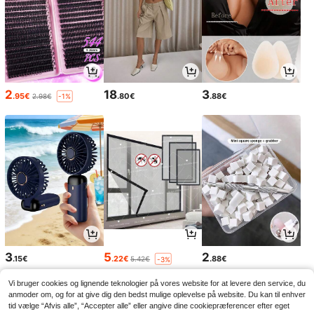
2
18
3
.95€
.80€
.88€
2.98€
-1%
3
5
2
.15€
.22€
.88€
5.42€
-3%
Vi bruger cookies og lignende teknologier på vores website for at levere den service, du
anmoder om, og for at give dig den bedst mulige oplevelse på website. Du kan til enhver
tid vælge “Afvis alle”, “Accepter alle” eller angive dine cookiepræferencer efter eget