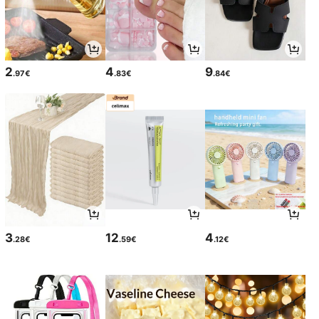
2
4
9
.97€
.83€
.84€
3
12
4
.28€
.59€
.12€