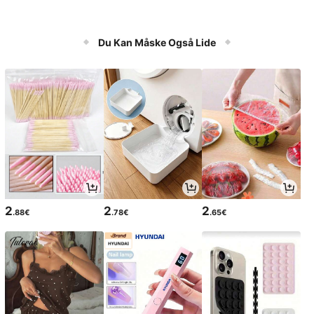
Du Kan Måske Også Lide
2
2
2
.88€
.78€
.65€