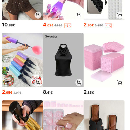
10
4
2
.88€
.62€
.85€
4.89€
2.88€
-5%
-1%
2
8
2
.95€
.41€
.85€
2.97€