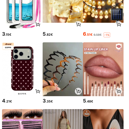
3
5
6
.15€
.82€
.51€
6.58€
-1%
4
3
5
.21€
.35€
.48€