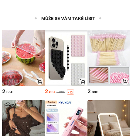
MŮŽE SE VÁM TAKÉ LÍBIT
2
2
2
.65€
.85€
.88€
2.88€
-1%