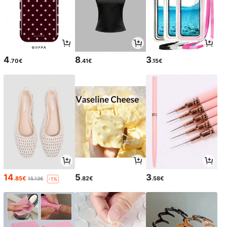
4
8
3
.70€
.41€
.15€
14
5
3
.85€
.82€
.58€
15.13€
-1%