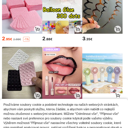
2
2
3
.95€
.88€
.35€
2.98€
-1%
2
4
4
Používáme soubory cookie a podobné technologie na našich webových stránkách,
.75€
.94€
.12€
5.48€
-9%
abychom vám poskytli službu, kterou žádáte, a abychom vám nabídli co nejlepší
možnou zkušenost s webovými stránkami. Můžete "Odmítnout vše", "Přijmout vše"
nebo nastavit své preference pro soubory cookie kdykoli podle vašeho výběru.
Výběrem možnosti "Přijmout vše" nastavíme všechny volitelné soubory cookie, které
nám pomáhají analyzovat provoz, nabízet rozšířené funkce a personalizovat obsah a