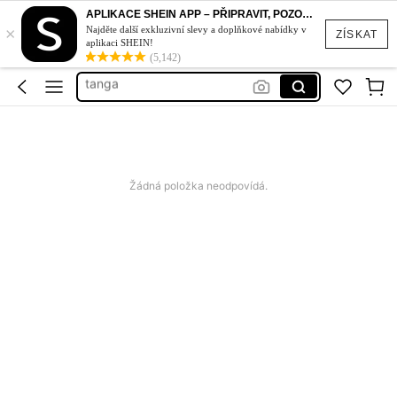
podprsenka bez ramínek
APLIKACE SHEIN APP – PŘIPRAVIT, POZOR, STYL!
×
podprsenka
Najděte další exkluzivní slevy a doplňkové nabídky v
ZÍSKAT
aplikaci SHEIN!
tanga
(5,142)
kalhotky
sexy pradlo pro zeny
podprsenka bez ramínek
podprsenka
Žádná položka neodpovídá.