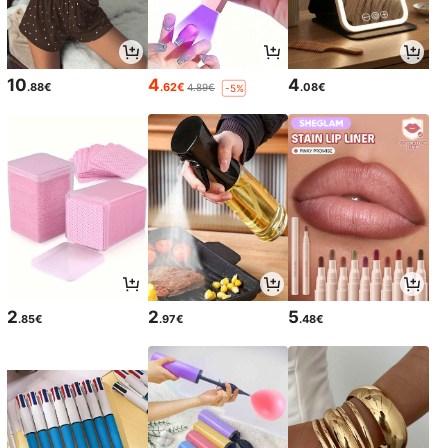
10
4
4
.88€
.62€
.08€
4.89€
-5%
2
2
5
.85€
.97€
.48€