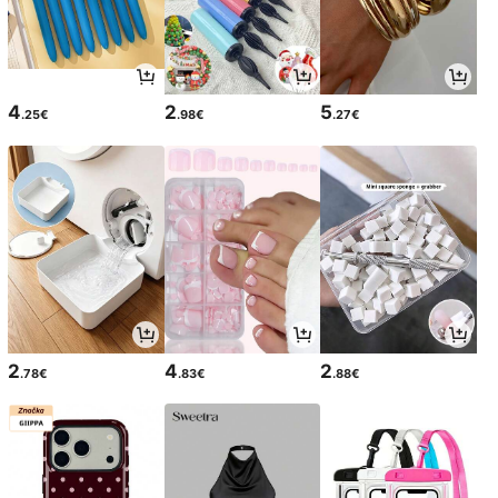
4
2
5
.25€
.98€
.27€
2
4
2
.78€
.83€
.88€