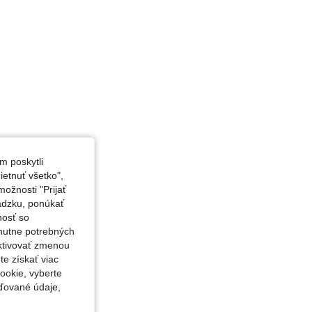
m poskytli
etnuť všetko",
ožnosti "Prijať
ádzku, ponúkať
nosť so
nutne potrebných
aktivovať zmenou
te získať viac
ookie, vyberte
ďované údaje,