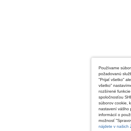
Používame súbory
požadovanú službu
"Prijať všetko" a
všetko" nastavím
rozšírené funkci
spoločnosťou SHE
súborov cookie, 
nastavení vášho p
informácií o použ
možnosť "Spravov
nájdete v našich