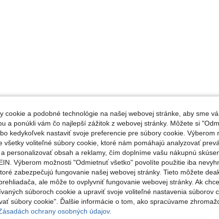
 cookie a podobné technológie na našej webovej stránke, aby sme vá
 a ponúkli vám čo najlepší zážitok z webovej stránky. Môžete si "Odmi
lebo kedykoľvek nastaviť svoje preferencie pre súbory cookie. Výberom m
e všetky voliteľné súbory cookie, ktoré nám pomáhajú analyzovať prev
e a personalizovať obsah a reklamy, čím doplníme vašu nákupnú skúse
IN. Výberom možnosti "Odmietnuť všetko" povolíte použitie iba nevyh
ktoré zabezpečujú fungovanie našej webovej stránky. Tieto môžete de
rehliadača, ale môže to ovplyvniť fungovanie webovej stránky. Ak chce
ívaných súboroch cookie a upraviť svoje voliteľné nastavenia súborov c
ať súbory cookie". Ďalšie informácie o tom, ako spracúvame zhromaž
 Zásadách ochrany osobných údajov.