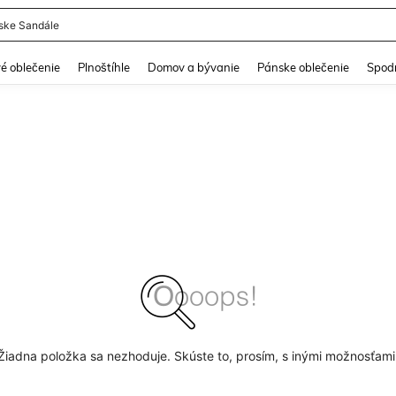
ke Sandále
and down arrow keys to navigate search Nedávno vyhľadávané and Hľadanie obja
é oblečenie
Plnoštíhle
Domov a bývanie
Pánske oblečenie
Spodn
Žiadna položka sa nezhoduje. Skúste to, prosím, s inými možnosťami