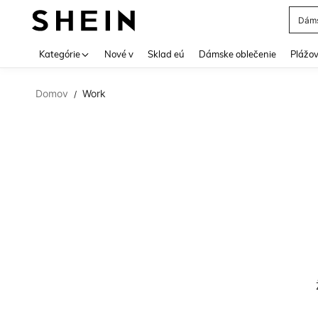
Dáms
Use up 
Kategórie
Nové v
Sklad eú
Dámske oblečenie
Plážov
Domov
Work
/