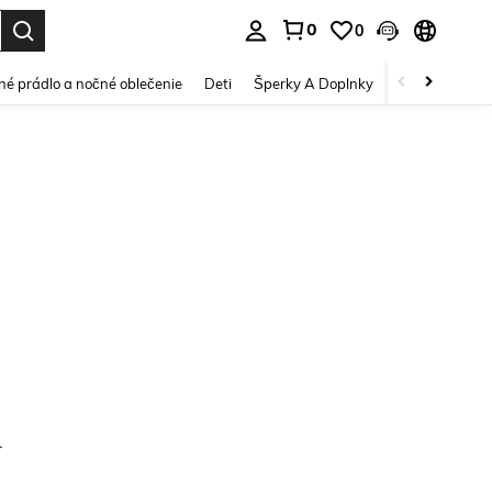
0
0
vov. Press Enter to select.
é prádlo a nočné oblečenie
Deti
Šperky A Doplnky
Krása a zdravi
.