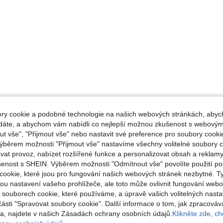
y cookie a podobné technologie na našich webových stránkách, abyc
ádáte, a abychom vám nabídli co nejlepší možnou zkušenost s webovým
 vše", "Přijmout vše" nebo nastavit své preference pro soubory cookie
ýběrem možnosti "Přijmout vše" nastavíme všechny volitelné soubory c
vat provoz, nabízet rozšířené funkce a personalizovat obsah a reklamy
šenost s SHEIN. Výběrem možnosti "Odmítnout vše" povolíte použití p
cookie, které jsou pro fungování našich webových stránek nezbytné. T
ou nastavení vašeho prohlížeče, ale toto může ovlivnit fungování webo
o souborech cookie, které používáme, a úpravě vašich volitelných nast
části "Spravovat soubory cookie". Další informace o tom, jak zpracová
, najdete v našich Zásadách ochrany osobních údajů.
Klikněte zde, chc