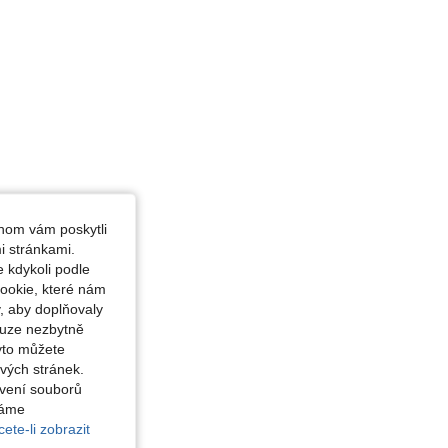
hom vám poskytli
i stránkami.
 kdykoli podle
ookie, které nám
, aby doplňovaly
ouze nezbytně
yto můžete
vých stránek.
avení souborů
váme
ete-li zobrazit