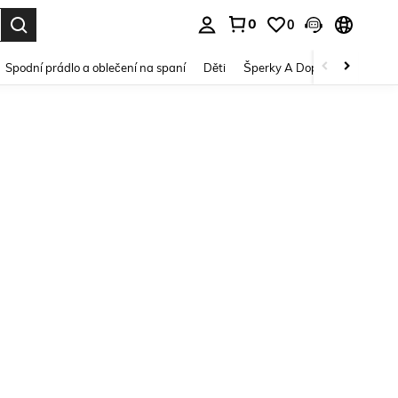
0
0
dání. Press Enter to select.
Spodní prádlo a oblečení na spaní
Děti
Šperky A Doplňky
Krása a