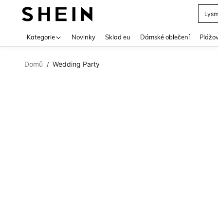
Lys
Use up 
Kategorie
Novinky
Sklad eu
Dámské oblečení
Plážov
Domů
Wedding Party
/