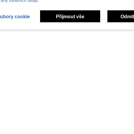
any osobních údajů.
ubory cookie
Přijmout vše
Odmít