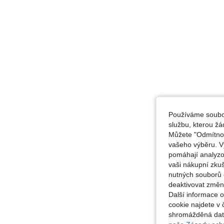
Používáme soubor
službu, kterou ž
Můžete "Odmítnout
vašeho výběru. V
pomáhají analyzo
vaši nákupní zku
nutných souborů 
deaktivovat změn
Další informace 
cookie najdete v 
shromážděná data