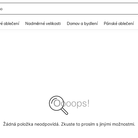
mo
and down arrow keys to navigate search Nedávno hledané and Objevování při hle
é oblečení
Nadměrné velikosti
Domov a bydlení
Pánské oblečení
Žádná položka neodpovídá. Zkuste to prosím s jinými možnostmi.