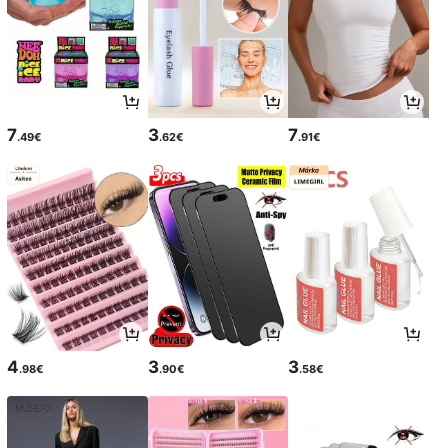
7
3
7
.49€
.62€
.91€
4
3
3
.98€
.90€
.58€