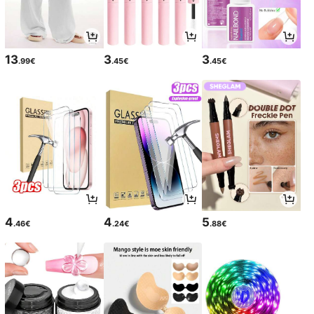
13
3
3
.99€
.45€
.45€
4
4
5
.46€
.24€
.88€