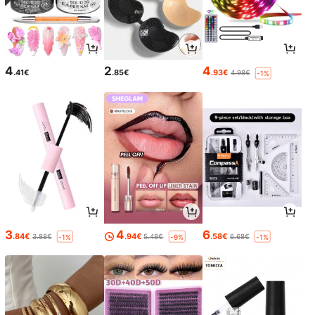
4
2
4
.41€
.85€
.93€
4.98€
-1%
3
4
6
.84€
.94€
.58€
3.88€
5.48€
6.68€
-1%
-9%
-1%