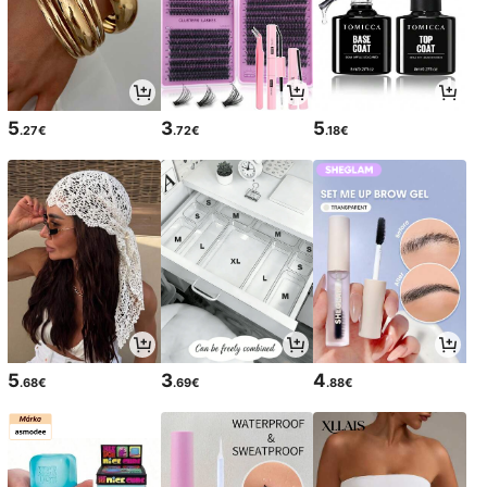
5
3
5
.27€
.72€
.18€
5
3
4
.68€
.69€
.88€