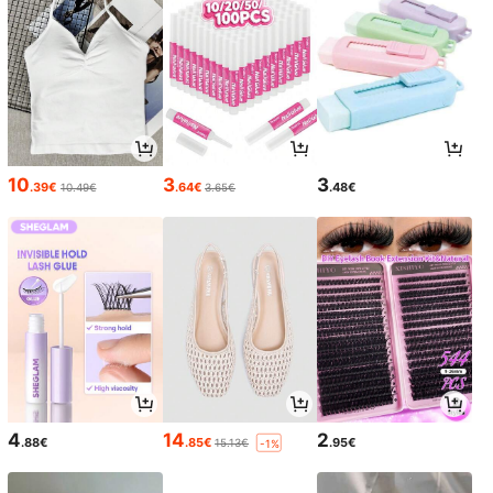
10
3
3
.39€
.64€
.48€
10.49€
3.65€
4
14
2
.88€
.85€
.95€
15.13€
-1%