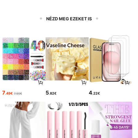
NÉZD MEG EZEKET IS
7
5
4
.49€
.82€
.22€
7.50€