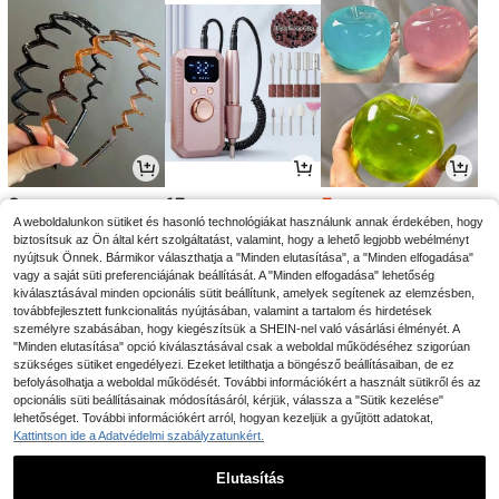
3
15
5
.35€
.80€
.54€
5.57€
A weboldalunkon sütiket és hasonló technológiákat használunk annak érdekében, hogy
biztosítsuk az Ön által kért szolgáltatást, valamint, hogy a lehető legjobb webélményt
nyújtsuk Önnek. Bármikor választhatja a "Minden elutasítása", a "Minden elfogadása"
vagy a saját süti preferenciájának beállítását. A "Minden elfogadása" lehetőség
kiválasztásával minden opcionális sütit beállítunk, amelyek segítenek az elemzésben,
továbbfejlesztett funkcionalitás nyújtásában, valamint a tartalom és hirdetések
személyre szabásában, hogy kiegészítsük a SHEIN-nel való vásárlási élményét. A
"Minden elutasítása" opció kiválasztásával csak a weboldal működéséhez szigorúan
szükséges sütiket engedélyezi. Ezeket letilthatja a böngésző beállításaiban, de ez
befolyásolhatja a weboldal működését. További információkért a használt sütikről és az
opcionális süti beállításainak módosításáról, kérjük, válassza a "Sütik kezelése"
lehetőséget. További információkért arról, hogyan kezeljük a gyűjtött adatokat,
Kattintson ide a Adatvédelmi szabályzatunkért.
13
4
10
.85€
.61€
.39€
13.99€
10.49€
-1%
Elutasítás