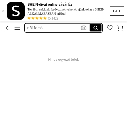
top
SHEIN-divat online vásárlás
×
További exkluzív kedvezményeket és ajánlatokat a SHEIN
GET
festival outfits women
ALKALMAZÁSBAN találsz!
(5,142)
női felső
party top
hosszú ujjú felső
top
Nincs egyező tétel.