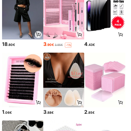
18
3
4
.80€
.90€
.43€
3.95€
-1%
1
3
2
.06€
.88€
.85€