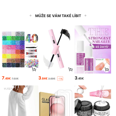
MŮŽE SE VÁM TAKÉ LÍBIT
7
3
3
.49€
.84€
.45€
7.50€
3.88€
-1%