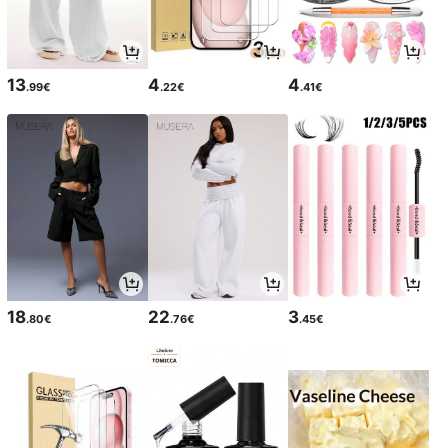
13
4
4
.99€
.22€
.41€
18
22
3
.80€
.76€
.45€