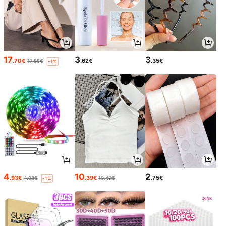
17
3
3
.70€
.62€
.35€
17.88€
-1%
4
10
2
.93€
.39€
.75€
4.98€
10.49€
-1%