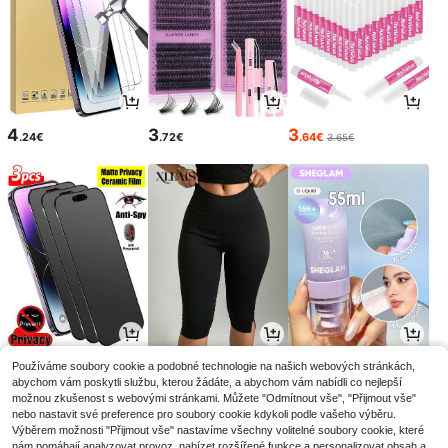
4
3
3
.24€
.72€
.64€
3.65€
3
11
6
Používáme soubory cookie a podobné technologie na našich webových stránkách,
.90€
.38€
.48€
abychom vám poskytli službu, kterou žádáte, a abychom vám nabídli co nejlepší
možnou zkušenost s webovými stránkami. Můžete "Odmítnout vše", "Přijmout vše"
nebo nastavit své preference pro soubory cookie kdykoli podle vašeho výběru.
Výběrem možnosti "Přijmout vše" nastavíme všechny volitelné soubory cookie, které
nám pomáhají analyzovat provoz, nabízet rozšířené funkce a personalizovat obsah a