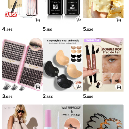
4
5
5
.46€
.18€
.82€
3
2
5
.02€
.85€
.88€