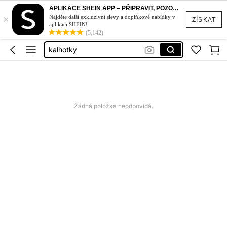
APLIKACE SHEIN APP – PŘIPRAVIT, POZOR, STYL!
podprsenka
×
Najděte další exkluzivní slevy a doplňkové nabídky v
ZÍSKAT
aplikaci SHEIN!
tanga
(5,142)
kalhotky
sexy pradlo pro zeny
podprsenka bez ramínek
podprsenka
Žádná položka neodpovídá.