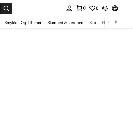
0
0
Enter to select.
Smykker Og Tilbehør
Skønhed & sundhed
Sko
Hjem Tekstiler