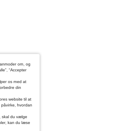
du anmoder om, og
lle”, “Accepter
ælper os med at
forbedre din
res website til at
n påvirke, hvordan
r, skal du vælge
mler, kan du læse