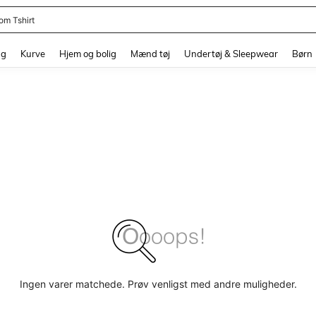
om Tshirt
and down arrow keys to navigate search Senest søgte and Søgediscovery. Press 
ng
Kurve
Hjem og bolig
Mænd tøj
Undertøj & Sleepwear
Børn
Ingen varer matchede. Prøv venligst med andre muligheder.