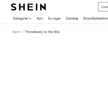
Cust
Use up 
Kategorier
Nyt i
Eu-lager
Dametøj
Strandbeklædni
Hjem
Throwback to the 80s
/