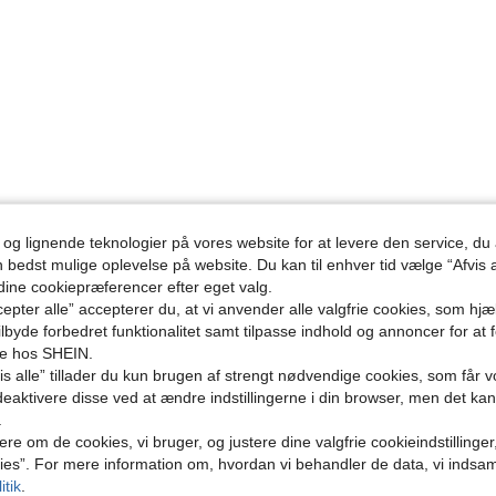
 og lignende teknologier på vores website for at levere den service, 
n bedst mulige oplevelse på website. Du kan til enhver tid vælge “Afvis a
 dine cookiepræferencer efter eget valg.
epter alle” accepterer du, at vi anvender alle valgfrie cookies, som hj
tilbyde forbedret funktionalitet samt tilpasse indhold og annoncer for at 
se hos SHEIN.
s alle” tillader du kun brugen af strengt nødvendige cookies, som får vo
eaktivere disse ved at ændre indstillingerne i din browser, men det ka
.
ere om de cookies, vi bruger, og justere dine valgfrie cookieindstillinge
ies”. For mere information om, hvordan vi behandler de data, vi indsa
itik
.