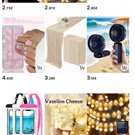
2
2
2
.75€
.97€
.85€
4
3
3
.83€
.28€
.15€