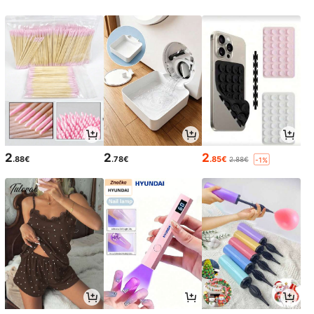
2
2
2
.88€
.78€
.85€
2.88€
-1%