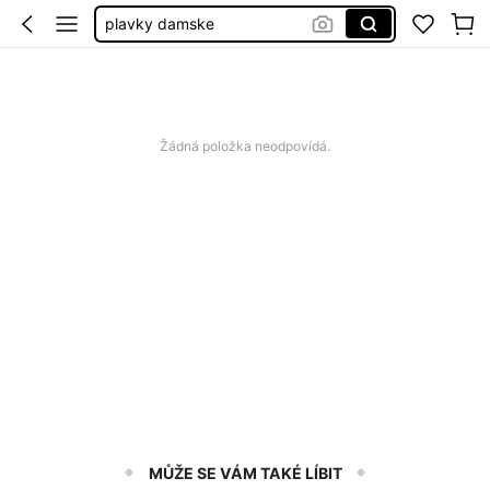
plavky damske
dámské šaty letní
bikiny set
plavky
Žádná položka neodpovídá.
MŮŽE SE VÁM TAKÉ LÍBIT