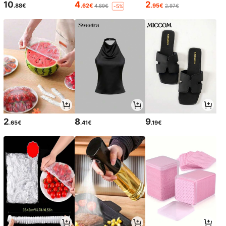
10
4
2
.88€
.62€
.95€
4.89€
2.97€
-5%
2
8
9
.65€
.41€
.19€