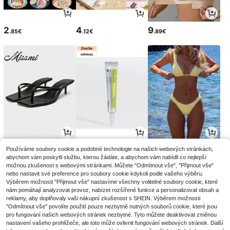
2
4
9
.85€
.12€
.89€
15
12
10
Používáme soubory cookie a podobné technologie na našich webových stránkách,
.38€
.59€
.99€
abychom vám poskytli službu, kterou žádáte, a abychom vám nabídli co nejlepší
možnou zkušenost s webovými stránkami. Můžete "Odmítnout vše", "Přijmout vše"
nebo nastavit své preference pro soubory cookie kdykoli podle vašeho výběru.
Výběrem možnosti "Přijmout vše" nastavíme všechny volitelné soubory cookie, které
nám pomáhají analyzovat provoz, nabízet rozšířené funkce a personalizovat obsah a
reklamy, aby doplňovaly vaši nákupní zkušenost s SHEIN. Výběrem možnosti
"Odmítnout vše" povolíte použití pouze nezbytně nutných souborů cookie, které jsou
pro fungování našich webových stránek nezbytné. Tyto můžete deaktivovat změnou
nastavení vašeho prohlížeče, ale toto může ovlivnit fungování webových stránek. Další