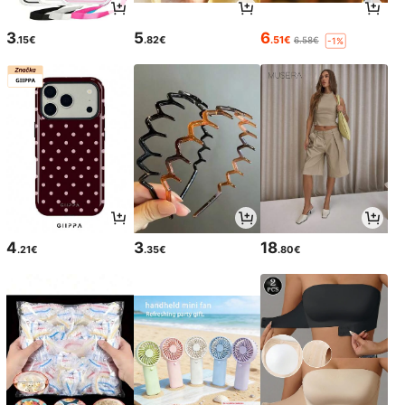
3
5
6
.15€
.82€
.51€
6.58€
-1%
4
3
18
.21€
.35€
.80€