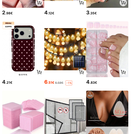
2
4
3
.98€
.12€
.35€
4
6
4
.21€
.51€
.83€
6.58€
-1%