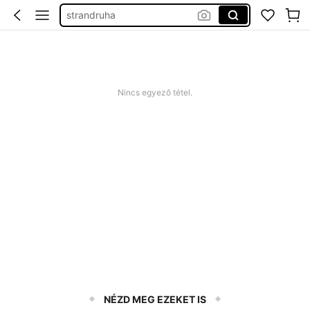
strandruha
romper plus size
nyári ruha
squishy
Nincs egyező tétel.
NÉZD MEG EZEKET IS