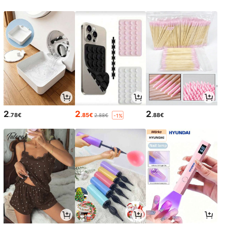
2
2
2
.78€
.85€
.88€
2.88€
-1%