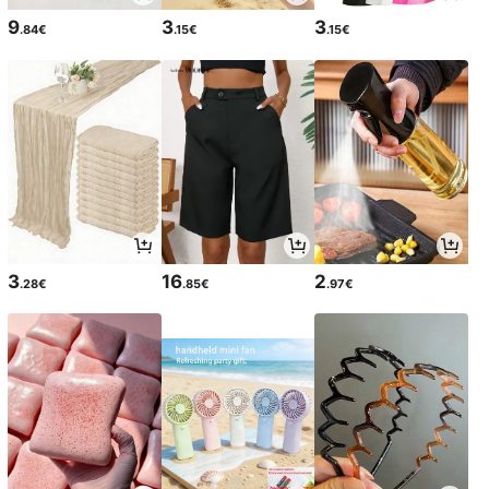
9
3
3
.84€
.15€
.15€
3
16
2
.28€
.85€
.97€