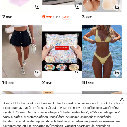
2
5
3
.85€
.22€
.88€
5.42€
-3%
16
2
10
.33€
.85€
.99€
A weboldalunkon sütiket és hasonló technológiákat használunk annak érdekében, hogy
biztosítsuk az Ön által kért szolgáltatást, valamint, hogy a lehető legjobb webélményt
nyújtsuk Önnek. Bármikor választhatja a "Minden elutasítása", a "Minden elfogadása"
vagy a saját süti preferenciájának beállítását. A "Minden elfogadása" lehetőség
kiválasztásával minden opcionális sütit beállítunk, amelyek segítenek az elemzésben,
továbbfejlesztett funkcionalitás nyújtásában, valamint a tartalom és hirdetések