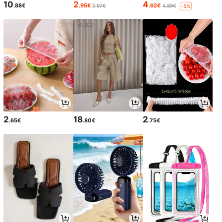
10
2
4
.88€
.95€
.62€
2.97€
4.89€
-5%
2
18
2
.65€
.80€
.75€