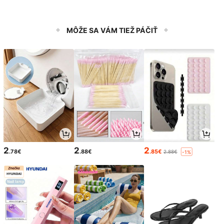
MÔŽE SA VÁM TIEŽ PÁČIŤ
2
2
2
.78€
.88€
.85€
2.88€
-1%