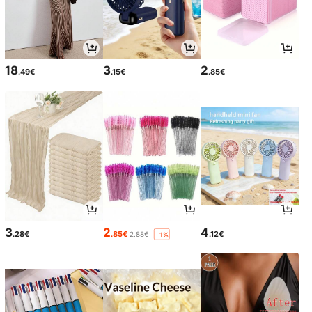
18
3
2
.49€
.15€
.85€
3
2
4
.28€
.85€
.12€
2.88€
-1%