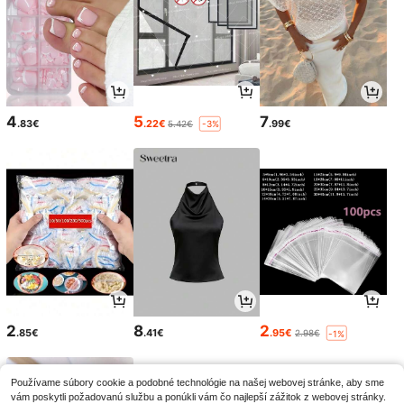
4
5
7
.83€
.22€
.99€
5.42€
-3%
2
8
2
.85€
.41€
.95€
2.98€
-1%
Používame súbory cookie a podobné technológie na našej webovej stránke, aby sme
vám poskytli požadovanú službu a ponúkli vám čo najlepší zážitok z webovej stránky.