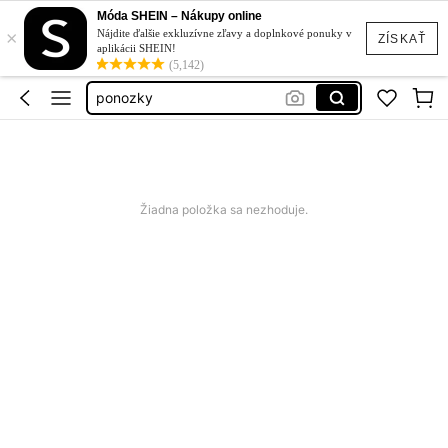
ponožky
Móda SHEIN – Nákupy online
×
socks
Nájdite ďalšie exkluzívne zľavy a doplnkové ponuky v
ZÍSKAŤ
aplikácii SHEIN!
ponožky dámske
(5,142)
ponozky
ponozky damske
ponožky
Žiadna položka sa nezhoduje.