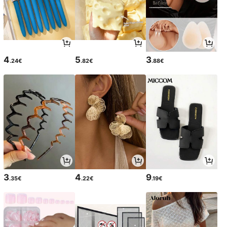
4
5
3
.24€
.82€
.88€
3
4
9
.35€
.22€
.19€