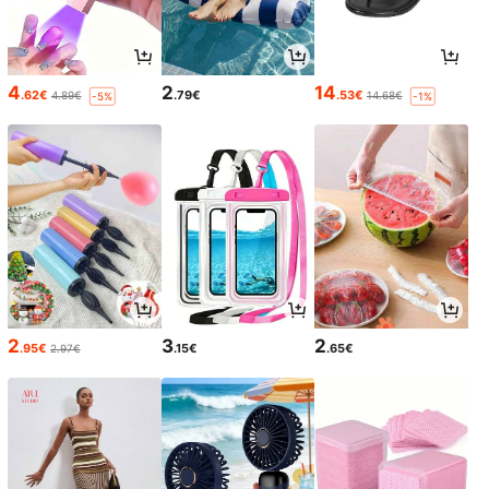
4
2
14
.62€
.79€
.53€
4.89€
14.68€
-5%
-1%
2
3
2
.95€
.15€
.65€
2.97€