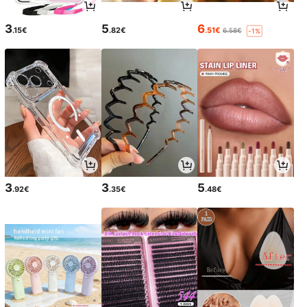
3
5
6
.15€
.82€
.51€
6.58€
-1%
3
3
5
.92€
.35€
.48€