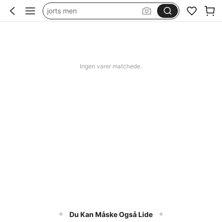
jorts men
squishy
bikini
women swimming wear
Ingen varer matchede.
Du Kan Måske Også Lide