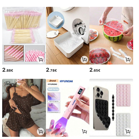
2
2
2
.88€
.78€
.65€