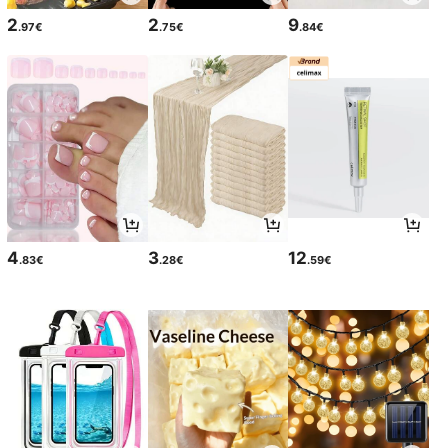
2
2
9
.97€
.75€
.84€
4
3
12
.83€
.28€
.59€