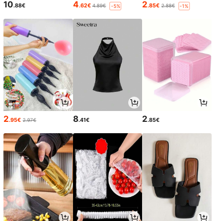
10
4
2
.88€
.62€
.85€
4.89€
2.88€
-5%
-1%
2
8
2
.95€
.41€
.85€
2.97€