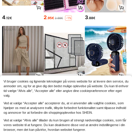
4
2
3
.12€
.95€
.88€
2.98€
-1%
Vi bruger cookies og lignende teknologier på vores website for at levere den service, du
18
5
3
.80€
.22€
.15€
anmoder om, og for at give dig den bedst mulige oplevelse på website. Du kan til enhver
5.42€
-3%
tid vælge “Afvis alle”, “Accepter alle” eller angive dine cookiepræferencer efter eget
valg.
Ved at vælge “Accepter alle” accepterer du, at vi anvender alle valgfrie cookies, som
hjælper os med at analysere trafik, tilbyde forbedret funktionalitet samt tilpasse indhold
og annoncer for at forbedre din shoppingoplevelse hos SHEIN.
Ved at vælge “Afvis alle” tillader du kun brugen af strengt nødvendige cookies, som får
vores website til at fungere. Du kan deaktivere disse ved at ændre indstillingerne i din
browser, men det kan påvirke, hvordan websitet fungerer.