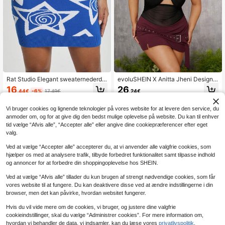
Rat Studio Elegant sweaternederdel
evoluSHEIN X Anitta Jheni Designe
med kunstnerisk stjernemønster, til f
r Plus Size Sexet Lav Talje Mini Ne
16
26
.44€
-6%
17.49€
.24€
erie, fest, festival, Ibiza-fits
derdel, Sommer, Ferie, Fest, Thanks
giving, Festival
Vi bruger cookies og lignende teknologier på vores website for at levere den service, du
anmoder om, og for at give dig den bedst mulige oplevelse på website. Du kan til enhver
tid vælge “Afvis alle”, “Accepter alle” eller angive dine cookiepræferencer efter eget
valg.
Ved at vælge “Accepter alle” accepterer du, at vi anvender alle valgfrie cookies, som
hjælper os med at analysere trafik, tilbyde forbedret funktionalitet samt tilpasse indhold
og annoncer for at forbedre din shoppingoplevelse hos SHEIN.
Ved at vælge “Afvis alle” tillader du kun brugen af strengt nødvendige cookies, som får
vores website til at fungere. Du kan deaktivere disse ved at ændre indstillingerne i din
browser, men det kan påvirke, hvordan websitet fungerer.
Hvis du vil vide mere om de cookies, vi bruger, og justere dine valgfrie
cookieindstillinger, skal du vælge “Administrer cookies”. For mere information om,
hvordan vi behandler de data, vi indsamler, kan du læse vores
privatlivspolitik
.