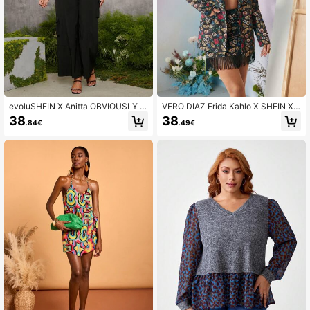
evoluSHEIN X Anitta OBVIOUSLY VI
VERO DIAZ Frida Kahlo X SHEIN X
NTAGE Designer Plus Cargobukser
Designer Business Casual Blomster
38
38
.84€
.49€
med hule sider, Ferie, Thanksgiving,
- og sommerfugleprint Reverskrave
Festival
Blazer, Ferie, Thanksgiving, Forår, F
estival, Kontor