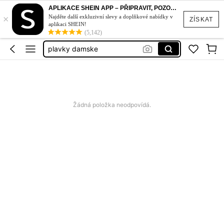
bikiny set
APLIKACE SHEIN APP – PŘIPRAVIT, POZOR, STYL!
×
plavky
Najděte další exkluzivní slevy a doplňkové nabídky v
ZÍSKAT
aplikaci SHEIN!
šaty
(5,142)
plavky damske
dámské šaty letní
bikiny set
plavky
Žádná položka neodpovídá.