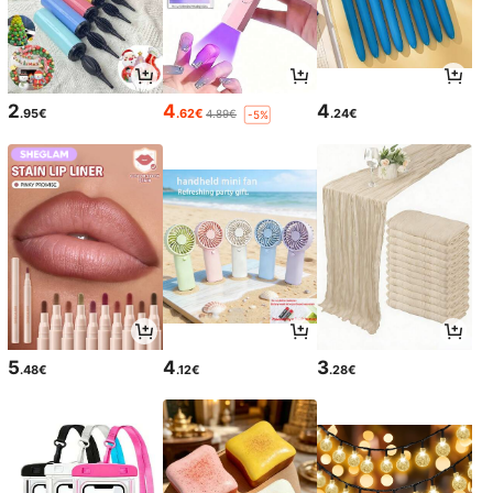
2
4
4
.95€
.62€
.24€
4.89€
-5%
5
4
3
.48€
.12€
.28€