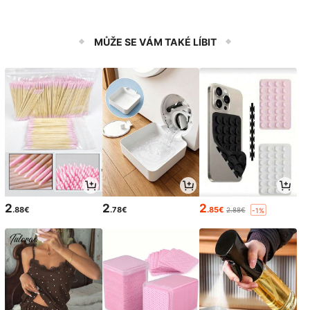
MŮŽE SE VÁM TAKÉ LÍBIT
2
2
2
.88€
.78€
.85€
2.88€
-1%