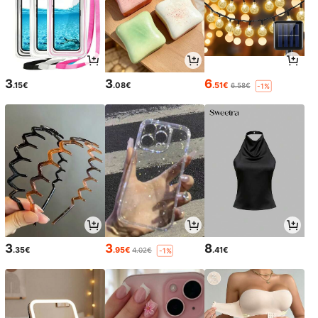
3
3
6
.15€
.08€
.51€
6.58€
-1%
3
3
8
.35€
.95€
.41€
4.02€
-1%