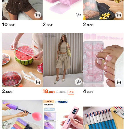
10
2
2
.88€
.85€
.97€
2
18
4
.65€
.80€
.83€
18.99€
-1%