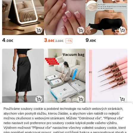
4
3
9
.08€
.84€
.49€
3.88€
-1%
13
3
3
Používáme soubory cookie a podobné technologie na našich webových stránkách,
.85€
.76€
.54€
13.99€
3.86€
3.58€
-1%
-2%
-1%
abychom vám poskytli službu, kterou žádáte, a abychom vám nabídli co nejlepší
možnou zkušenost s webovými stránkami. Můžete "Odmítnout vše", "Přijmout vše"
nebo nastavit své preference pro soubory cookie kdykoli podle vašeho výběru.
Výběrem možnosti "Přijmout vše" nastavíme všechny volitelné soubory cookie, které
nám pomáhají analyzovat provoz, nabízet rozšířené funkce a personalizovat obsah a