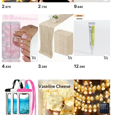
2
2
9
.97€
.75€
.84€
4
3
12
.83€
.28€
.59€