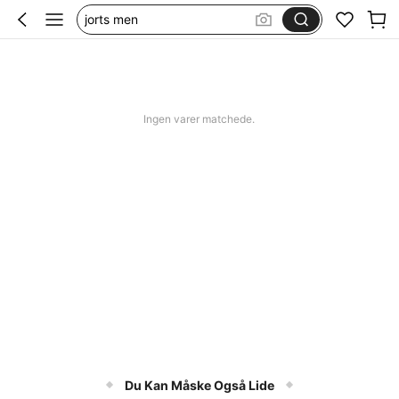
jorts men
squishy
bikini
women swimming wear
Ingen varer matchede.
Du Kan Måske Også Lide