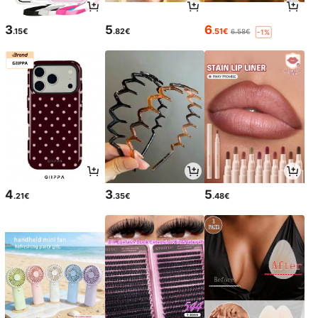
3
5
6
.15€
.82€
.51€
6.58€
-1%
4
3
5
.21€
.35€
.48€