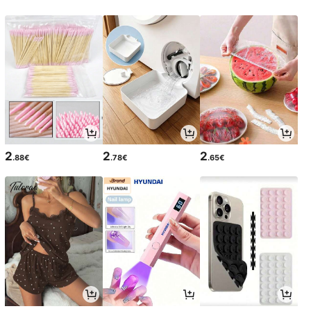
2
2
2
.88€
.78€
.65€