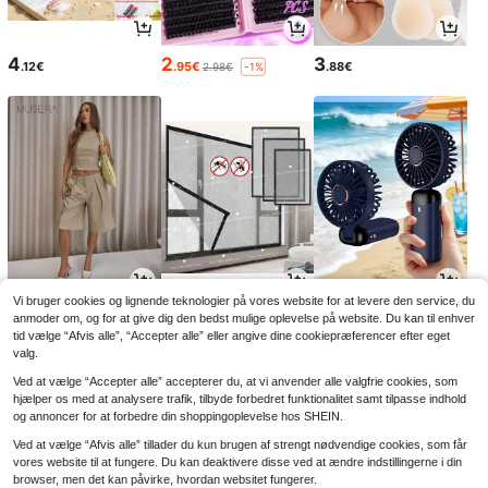
4
2
3
.12€
.95€
.88€
2.98€
-1%
Vi bruger cookies og lignende teknologier på vores website for at levere den service, du
18
5
3
.80€
.22€
.15€
anmoder om, og for at give dig den bedst mulige oplevelse på website. Du kan til enhver
5.42€
-3%
tid vælge “Afvis alle”, “Accepter alle” eller angive dine cookiepræferencer efter eget
valg.
Ved at vælge “Accepter alle” accepterer du, at vi anvender alle valgfrie cookies, som
hjælper os med at analysere trafik, tilbyde forbedret funktionalitet samt tilpasse indhold
og annoncer for at forbedre din shoppingoplevelse hos SHEIN.
Ved at vælge “Afvis alle” tillader du kun brugen af strengt nødvendige cookies, som får
vores website til at fungere. Du kan deaktivere disse ved at ændre indstillingerne i din
browser, men det kan påvirke, hvordan websitet fungerer.