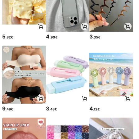
5
4
3
.82€
.90€
.35€
9
3
4
.49€
.48€
.12€