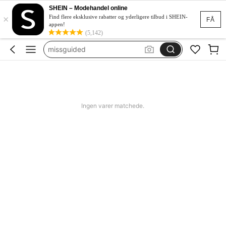
bikini
SHEIN – Modehandel online
×
women swimming wear
Find flere eksklusive rabatter og yderligere tilbud i SHEIN-
FÅ
appen!
missguided
(5,142)
jorts men
squishy
bikini
women swimming wear
Ingen varer matchede.