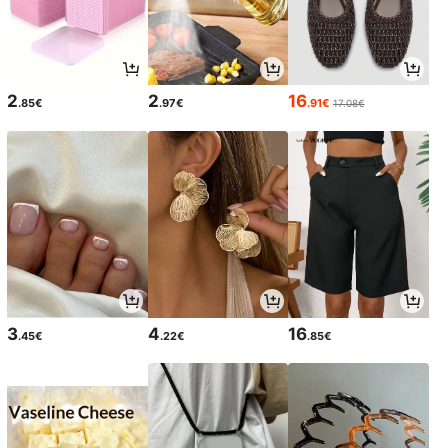
2
2
16
.85€
.97€
.91€
17.08€
3
4
16
.45€
.22€
.85€