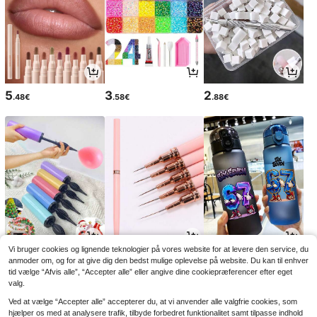
5
3
2
.48€
.58€
.88€
Vi bruger cookies og lignende teknologier på vores website for at levere den service, du
2
3
7
.98€
.58€
.24€
anmoder om, og for at give dig den bedst mulige oplevelse på website. Du kan til enhver
tid vælge “Afvis alle”, “Accepter alle” eller angive dine cookiepræferencer efter eget
valg.
Ved at vælge “Accepter alle” accepterer du, at vi anvender alle valgfrie cookies, som
hjælper os med at analysere trafik, tilbyde forbedret funktionalitet samt tilpasse indhold