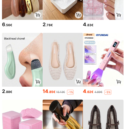
6
2
4
.56€
.78€
.83€
2
14
4
.88€
.85€
.62€
15.13€
4.89€
-1%
-5%