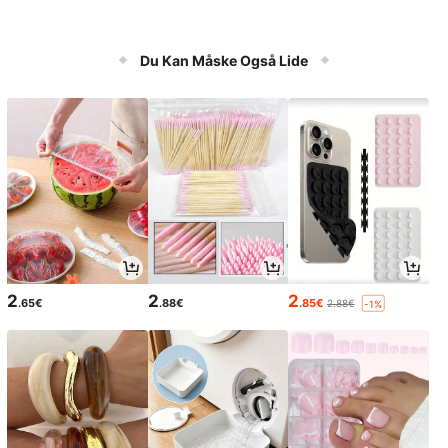
Du Kan Måske Også Lide
2
2
2
.65€
.88€
.85€
2.88€
-1%