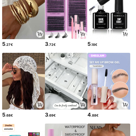
5
3
5
.27€
.72€
.18€
5
3
4
.68€
.69€
.88€