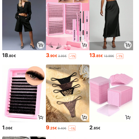
18
3
13
.80€
.90€
.85€
3.95€
13.99€
-1%
-1%
1
9
2
.06€
.25€
.85€
9.40€
-1%