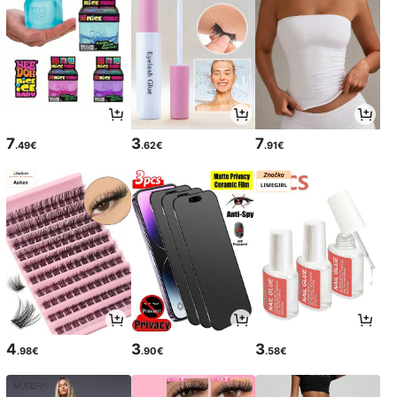
7
3
7
.49€
.62€
.91€
4
3
3
.98€
.90€
.58€