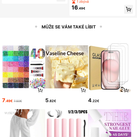
ontrastní krajka Lounge Set
1 zbývá
ěným nápisem Kawaii Cat Psí mikin
16
a, Na Svátek, Valentýna
.49€
MŮŽE SE VÁM TAKÉ LÍBIT
7
5
4
.49€
.82€
.22€
7.50€