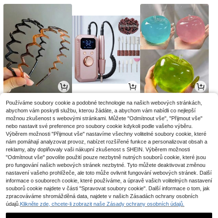
3
15
5
Používáme soubory cookie a podobné technologie na našich webových stránkách,
.35€
.80€
.40€
5.47€
-1%
abychom vám poskytli službu, kterou žádáte, a abychom vám nabídli co nejlepší
možnou zkušenost s webovými stránkami. Můžete "Odmítnout vše", "Přijmout vše"
nebo nastavit své preference pro soubory cookie kdykoli podle vašeho výběru.
Výběrem možnosti "Přijmout vše" nastavíme všechny volitelné soubory cookie, které
nám pomáhají analyzovat provoz, nabízet rozšířené funkce a personalizovat obsah a
reklamy, aby doplňovaly vaši nákupní zkušenost s SHEIN. Výběrem možnosti
"Odmítnout vše" povolíte použití pouze nezbytně nutných souborů cookie, které jsou
pro fungování našich webových stránek nezbytné. Tyto můžete deaktivovat změnou
nastavení vašeho prohlížeče, ale toto může ovlivnit fungování webových stránek. Další
informace o souborech cookie, které používáme, a úpravě vašich volitelných nastavení
souborů cookie najdete v části "Spravovat soubory cookie". Další informace o tom, jak
zpracováváme shromážděná data, najdete v našich Zásadách ochrany osobních
údajů.
Klikněte zde, chcete-li zobrazit naše Zásady ochrany osobních údajů.
10
4
3
.39€
.61€
.35€
10.49€
3.38€