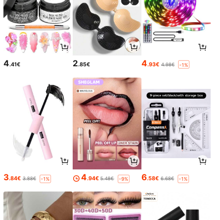
4
2
4
.41€
.85€
.93€
4.98€
-1%
3
4
6
.84€
.94€
.58€
3.88€
5.48€
6.68€
-1%
-9%
-1%