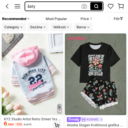
plavky damske
dámské šaty letní
Recommended
Most Popular
Price
Filtr
bikiny set
Category
Sezóna
Velikost
Barva
plavky
XYZ Studio Artist Retro Street 1ks P
ROMWE
6
ink Pet Baseball Mikina s barevným
.06€
-11%
6.87€
Atosha Slogan Květinová grafika K
blokem a roztomilým dopisem s tišt