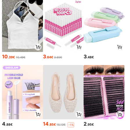
10
3
3
.39€
.64€
.48€
10.49€
3.65€
4
14
2
.88€
.85€
.95€
15.13€
-1%