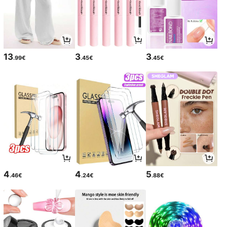
13
3
3
.99€
.45€
.45€
4
4
5
.46€
.24€
.88€