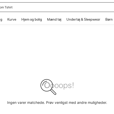
om Tshirt
and down arrow keys to navigate search Senest søgte and Søgediscovery. Press 
ng
Kurve
Hjem og bolig
Mænd tøj
Undertøj & Sleepwear
Børn
Ingen varer matchede. Prøv venligst med andre muligheder.