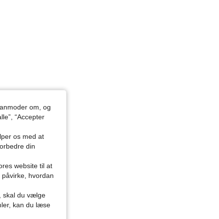
du anmoder om, og
lle”, “Accepter
ælper os med at
forbedre din
res website til at
n påvirke, hvordan
r, skal du vælge
mler, kan du læse