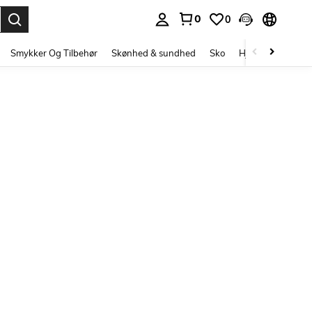
0
0
Enter to select.
Smykker Og Tilbehør
Skønhed & sundhed
Sko
Hjem Tekstiler