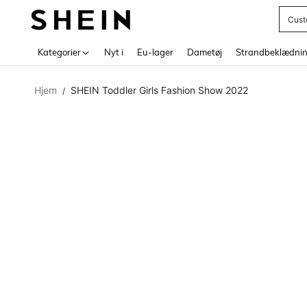
Cust
Use up 
Kategorier
Nyt i
Eu-lager
Dametøj
Strandbeklædni
Hjem
SHEIN Toddler Girls Fashion Show 2022
/