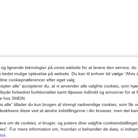
 og lignende teknologier på vores website for at levere den service, 
n bedst mulige oplevelse på website. Du kan til enhver tid vælge “Afvis a
 dine cookiepræferencer efter eget valg.
epter alle” accepterer du, at vi anvender alle valgfrie cookies, som hj
tilbyde forbedret funktionalitet samt tilpasse indhold og annoncer for at 
se hos SHEIN.
s alle” tillader du kun brugen af strengt nødvendige cookies, som får vo
eaktivere disse ved at ændre indstillingerne i din browser, men det ka
.
ere om de cookies, vi bruger, og justere dine valgfrie cookieindstillinge
ies”. For mere information om, hvordan vi behandler de data, vi indsa
itik
.