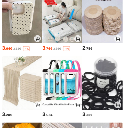
3
3
2
.64€
.76€
.75€
3.68€
3.86€
-1%
-2%
3
3
3
.28€
.08€
.35€