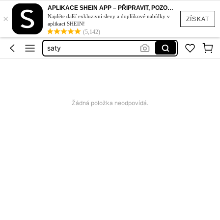
top
APLIKACE SHEIN APP – PŘIPRAVIT, POZOR, STYL!
×
plavky
Najděte další exkluzivní slevy a doplňkové nabídky v
ZÍSKAT
aplikaci SHEIN!
šaty
(5,142)
saty
šaty na svatbu
top
plavky
Žádná položka neodpovídá.