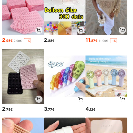
2
2
11
.95€
.88€
.87€
2.98€
11.99€
-1%
-1%
2
3
4
.75€
.77€
.12€