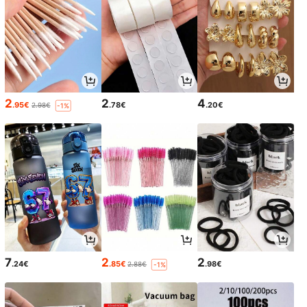
2
2
4
.95€
.78€
.20€
2.98€
-1%
7
2
2
.24€
.85€
.98€
2.88€
-1%