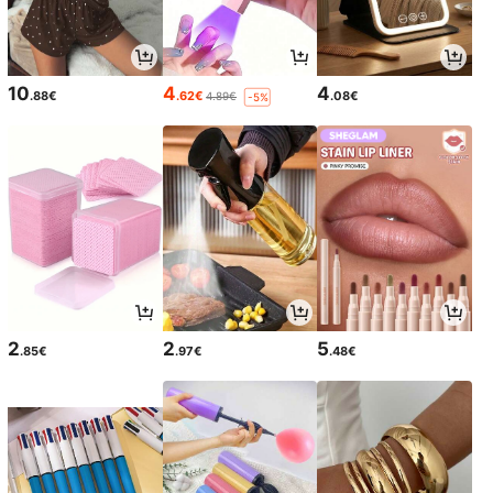
10
4
4
.88€
.62€
.08€
4.89€
-5%
2
2
5
.85€
.97€
.48€