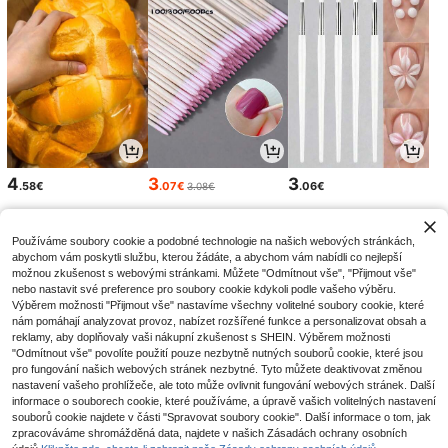
4
3
3
.58€
.07€
.06€
3.08€
Používáme soubory cookie a podobné technologie na našich webových stránkách,
abychom vám poskytli službu, kterou žádáte, a abychom vám nabídli co nejlepší
možnou zkušenost s webovými stránkami. Můžete "Odmítnout vše", "Přijmout vše"
nebo nastavit své preference pro soubory cookie kdykoli podle vašeho výběru.
Výběrem možnosti "Přijmout vše" nastavíme všechny volitelné soubory cookie, které
nám pomáhají analyzovat provoz, nabízet rozšířené funkce a personalizovat obsah a
reklamy, aby doplňovaly vaši nákupní zkušenost s SHEIN. Výběrem možnosti
"Odmítnout vše" povolíte použití pouze nezbytně nutných souborů cookie, které jsou
pro fungování našich webových stránek nezbytné. Tyto můžete deaktivovat změnou
nastavení vašeho prohlížeče, ale toto může ovlivnit fungování webových stránek. Další
informace o souborech cookie, které používáme, a úpravě vašich volitelných nastavení
2
9
4
souborů cookie najdete v části "Spravovat soubory cookie". Další informace o tom, jak
.99€
.78€
.90€
4.98€
-1%
zpracováváme shromážděná data, najdete v našich Zásadách ochrany osobních