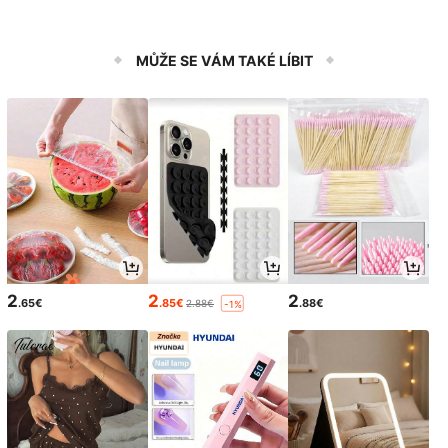
MŮŽE SE VÁM TAKÉ LÍBIT
2
2
2
.65€
.85€
.88€
2.88€
-1%