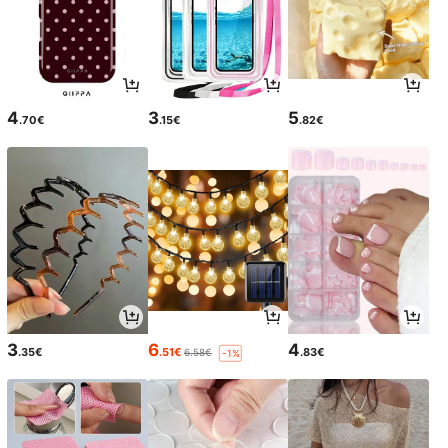
4
3
5
.70€
.15€
.82€
3
6
4
.35€
.51€
.83€
6.58€
-1%