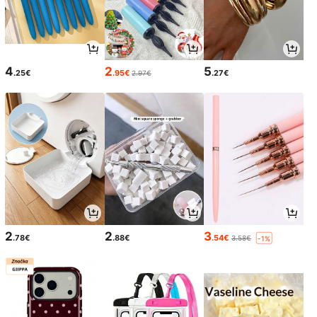
4
2
5
.25€
.95€
.27€
2.97€
2
2
3
.78€
.88€
.54€
3.58€
-1%