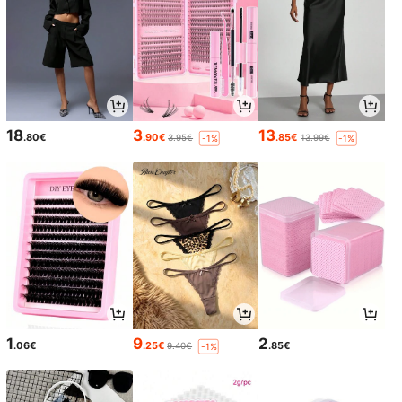
18
3
13
.80€
.90€
.85€
3.95€
13.99€
-1%
-1%
1
9
2
.06€
.25€
.85€
9.40€
-1%