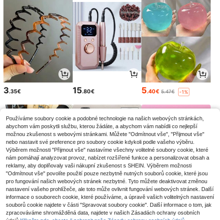
3
15
5
.35€
.80€
.40€
5.47€
-1%
Používáme soubory cookie a podobné technologie na našich webových stránkách,
abychom vám poskytli službu, kterou žádáte, a abychom vám nabídli co nejlepší
možnou zkušenost s webovými stránkami. Můžete "Odmítnout vše", "Přijmout vše"
nebo nastavit své preference pro soubory cookie kdykoli podle vašeho výběru.
Výběrem možnosti "Přijmout vše" nastavíme všechny volitelné soubory cookie, které
nám pomáhají analyzovat provoz, nabízet rozšířené funkce a personalizovat obsah a
reklamy, aby doplňovaly vaši nákupní zkušenost s SHEIN. Výběrem možnosti
"Odmítnout vše" povolíte použití pouze nezbytně nutných souborů cookie, které jsou
pro fungování našich webových stránek nezbytné. Tyto můžete deaktivovat změnou
nastavení vašeho prohlížeče, ale toto může ovlivnit fungování webových stránek. Další
informace o souborech cookie, které používáme, a úpravě vašich volitelných nastavení
10
4
3
souborů cookie najdete v části "Spravovat soubory cookie". Další informace o tom, jak
.39€
.61€
.35€
10.49€
3.38€
zpracováváme shromážděná data, najdete v našich Zásadách ochrany osobních