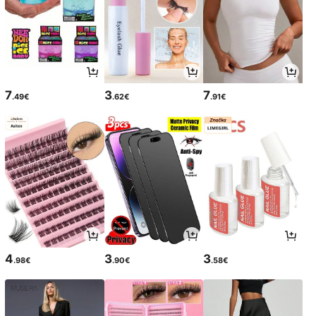
7
3
7
.49€
.62€
.91€
4
3
3
.98€
.90€
.58€