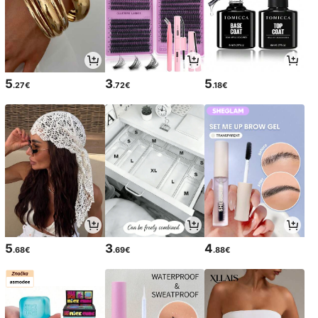
5
3
5
.27€
.72€
.18€
5
3
4
.68€
.69€
.88€