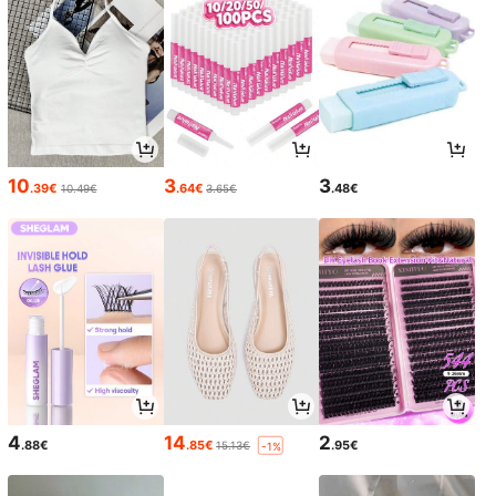
10
3
3
.39€
.64€
.48€
10.49€
3.65€
4
14
2
.88€
.85€
.95€
15.13€
-1%