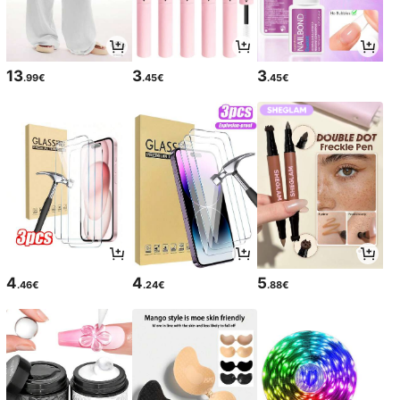
13
3
3
.99€
.45€
.45€
4
4
5
.46€
.24€
.88€