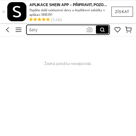
bikiny set
APLIKACE SHEIN APP – PŘIPRAVIT, POZOR, STYL!
×
plavky
Najděte další exkluzivní slevy a doplňkové nabídky v
ZÍSKAT
aplikaci SHEIN!
šaty
(5,142)
plavky damske
dámské šaty letní
bikiny set
plavky
Žádná položka neodpovídá.