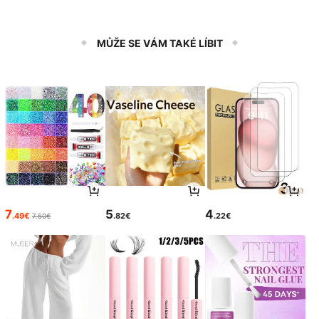
MŮŽE SE VÁM TAKÉ LÍBIT
7
5
4
.49€
.82€
.22€
7.50€