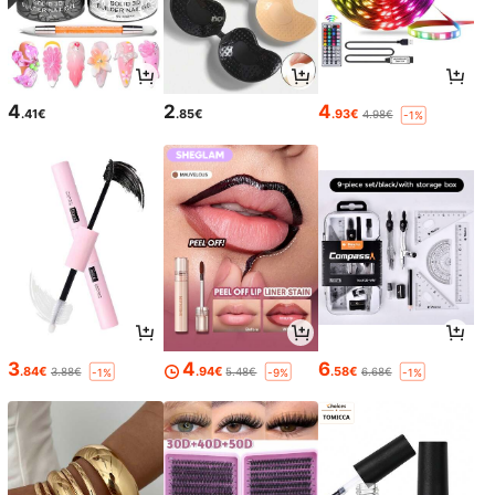
4
2
4
.41€
.85€
.93€
4.98€
-1%
3
4
6
.84€
.94€
.58€
3.88€
5.48€
6.68€
-1%
-9%
-1%