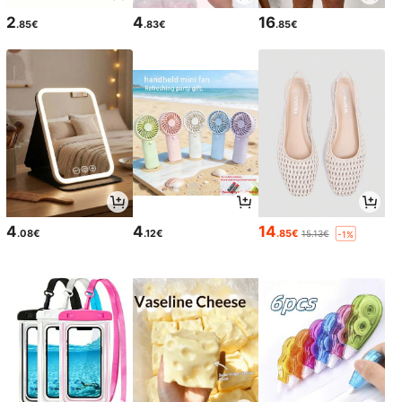
2
4
16
.85€
.83€
.85€
4
4
14
.08€
.12€
.85€
15.13€
-1%