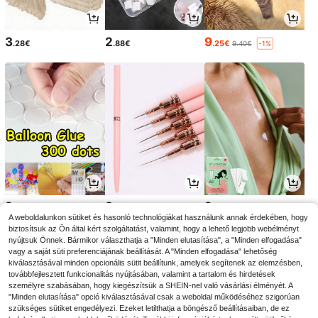
3
2
9
.28€
.88€
.25€
9.40€
-1%
2
3
2
.88€
.58€
.99€
A weboldalunkon sütiket és hasonló technológiákat használunk annak érdekében, hogy
biztosítsuk az Ön által kért szolgáltatást, valamint, hogy a lehető legjobb webélményt
nyújtsuk Önnek. Bármikor választhatja a "Minden elutasítása", a "Minden elfogadása"
vagy a saját süti preferenciájának beállítását. A "Minden elfogadása" lehetőség
kiválasztásával minden opcionális sütit beállítunk, amelyek segítenek az elemzésben,
továbbfejlesztett funkcionalitás nyújtásában, valamint a tartalom és hirdetések
személyre szabásában, hogy kiegészítsük a SHEIN-nel való vásárlási élményét. A
"Minden elutasítása" opció kiválasztásával csak a weboldal működéséhez szigorúan
szükséges sütiket engedélyezi. Ezeket letilthatja a böngésző beállításaiban, de ez