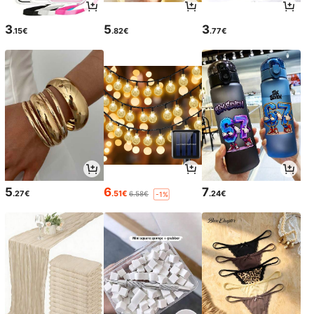
3
5
3
.15€
.82€
.77€
5
6
7
.27€
.51€
.24€
6.58€
-1%