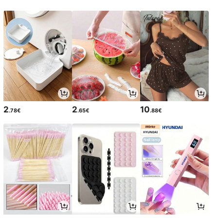
2
2
10
.78€
.65€
.88€