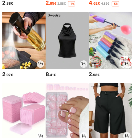
2
2
4
.88€
.85€
.62€
2.88€
4.89€
-1%
-5%
2
8
2
.97€
.41€
.98€