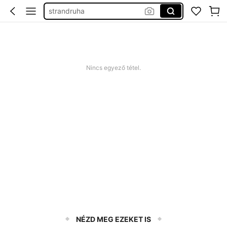
strandruha
romper plus size
nyári ruha
squishy
Nincs egyező tétel.
NÉZD MEG EZEKET IS