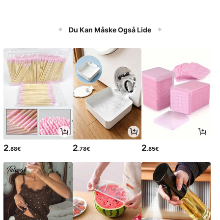
Du Kan Måske Også Lide
2
2
2
.88€
.78€
.85€