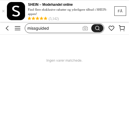
SHEIN – Modehandel online
×
bikini
Find flere eksklusive rabatter og yderligere tilbud i SHEIN-
FÅ
appen!
women swimming wear
(5,142)
missguided
jorts men
squishy
bikini
Ingen varer matchede.
women swimming wear