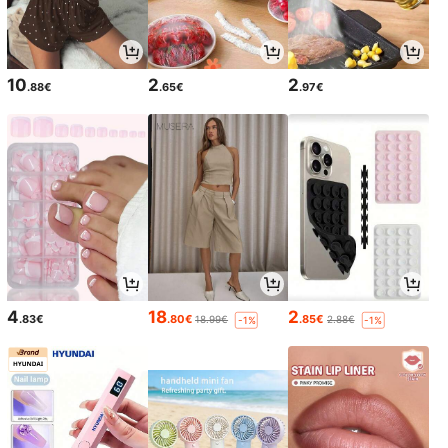
10
2
2
.88€
.65€
.97€
4
18
2
.83€
.80€
.85€
18.99€
2.88€
-1%
-1%