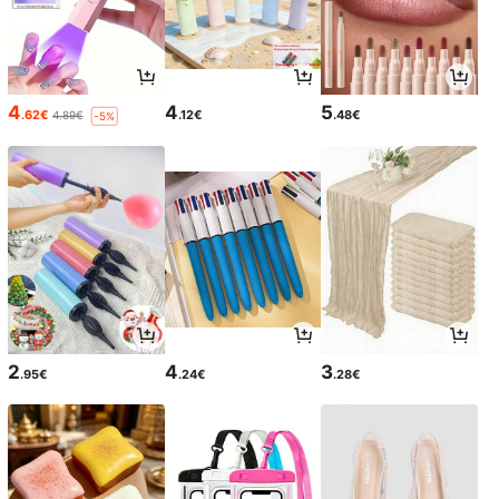
4
4
5
.62€
.12€
.48€
4.89€
-5%
2
4
3
.95€
.24€
.28€