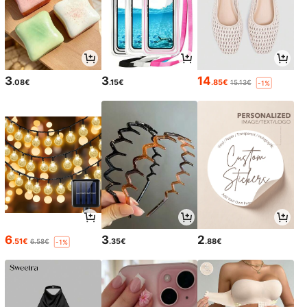
3
3
14
.08€
.15€
.85€
15.13€
-1%
6
3
2
.51€
.35€
.88€
6.58€
-1%