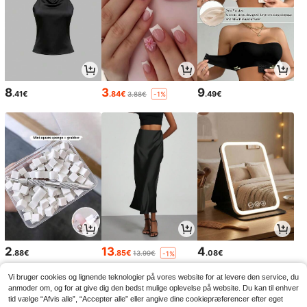
8
3
9
.41€
.84€
.49€
3.88€
-1%
2
13
4
.88€
.85€
.08€
13.99€
-1%
Vi bruger cookies og lignende teknologier på vores website for at levere den service, du
anmoder om, og for at give dig den bedst mulige oplevelse på website. Du kan til enhver
tid vælge “Afvis alle”, “Accepter alle” eller angive dine cookiepræferencer efter eget