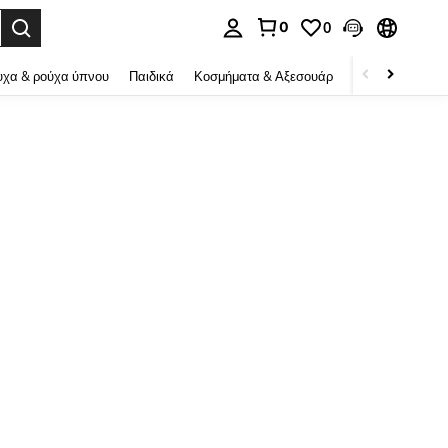
0
0
ψη αναζήτησης. Press Enter to select.
χα & ρούχα ύπνου
Παιδικά
Κοσμήματα & Αξεσουάρ
Ομορφιά & υγεί