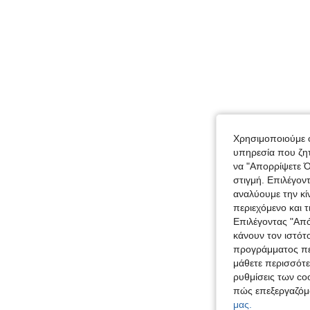
Χρησιμοποιούμε c
υπηρεσία που ζητ
να "Απορρίψετε Ό
στιγμή. Επιλέγον
αναλύουμε την κί
περιεχόμενο και 
Επιλέγοντας "Απ
κάνουν τον ιστότ
προγράμματος περ
μάθετε περισσότε
ρυθμίσεις των coo
πώς επεξεργαζόμ
μας.