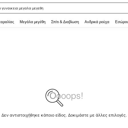
ο γυναικεια μεγαλα μεγεθη
 and down arrow keys to navigate search Αναζητήθηκαν πρόσφατα and Ανακάλυ
παραλίας
Μεγάλα μεγέθη
Σπίτι & Διαβίωση
Ανδρικά ρούχα
Εσώρου
Δεν αντιστοιχήθηκε κάποιο είδος. Δοκιμάστε με άλλες επιλογές.