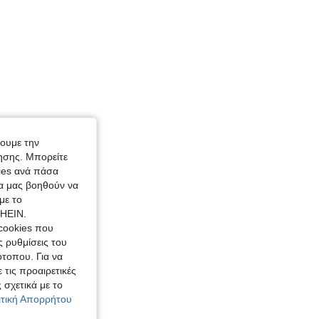
χουμε την
ησης. Μπορείτε
kies ανά πάσα
ία μας βοηθούν να
με το
SHEIN.
cookies που
ς ρυθμίσεις του
ότοπου. Για να
 τις προαιρετικές
 σχετικά με το
λιτική Απορρήτου