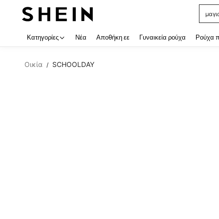
μαγι
Use up
Κατηγορίες
Νέα
Αποθήκη εε
Γυναικεία ρούχα
Ρούχα 
Οικία
SCHOOLDAY
/