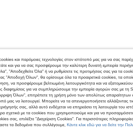
ookies και παρόμοιες τεχνολογίες στον ιστότοπό μας για να σας παρέ
άτε και για να σας προσφέρουμε την καλύτερη δυνατή εμπειρία περιήγ
λα", "Αποδεχθείτε Όλα" ή να ρυθμίσετε τις προτιμήσεις σας για τα coo
τας "Αποδοχή Όλων", θα ορίσουμε όλα τα προαιρετικά cookies, τα οπο
νηση, να προσφέρουμε βελτιωμένη λειτουργικότητα και να εξατομικεύου
τις διαφημίσεις για να συμπληρώσουμε την εμπειρία αγορών σας με τη 
όρριψη Όλων", επιτρέπετε τη χρήση μόνο των απολύτως απαραίτητων 
οπό μας να λειτουργεί. Μπορείτε να τα απενεργοποιήσετε αλλάζοντας τι
ιήγησής σας, αλλά αυτό ενδέχεται να επηρεάσει τη λειτουργία του ιστ
ρα σχετικά με τα cookies που χρησιμοποιούμε και για να προσαρμόσετε
kies σας, επιλέξτε "Διαχείριση Cookies". Για περισσότερες πληροφορίες
αστε τα δεδομένα που συλλέγουμε,
Κάντε κλικ εδώ για να δείτε την Πο