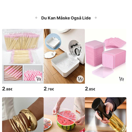
Du Kan Måske Også Lide
2
2
2
.88€
.78€
.85€