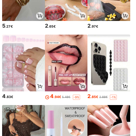
5
2
2
.27€
.65€
.97€
4
4
2
.83€
.94€
.85€
5.48€
2.88€
-9%
-1%