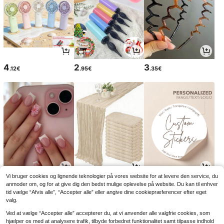
4
2
3
.12€
.95€
.35€
Vi bruger cookies og lignende teknologier på vores website for at levere den service, du
3
3
2
.84€
.28€
.88€
anmoder om, og for at give dig den bedst mulige oplevelse på website. Du kan til enhver
3.88€
-1%
tid vælge “Afvis alle”, “Accepter alle” eller angive dine cookiepræferencer efter eget
valg.
Ved at vælge “Accepter alle” accepterer du, at vi anvender alle valgfrie cookies, som
hjælper os med at analysere trafik, tilbyde forbedret funktionalitet samt tilpasse indhold