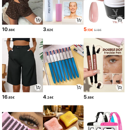
10
3
5
.88€
.62€
.13€
5.18€
16
4
5
.85€
.24€
.88€