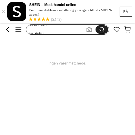
women swimming wear
SHEIN – Modehandel online
×
missguided
Find flere eksklusive rabatter og yderligere tilbud i SHEIN-
FÅ
appen!
jorts men
(5,142)
squishy
bikini
women swimming wear
Ingen varer matchede.