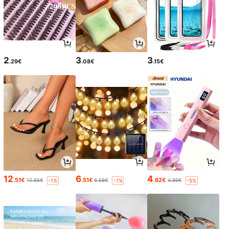
2
3
3
.29€
.08€
.15€
12
6
4
.51€
.51€
.62€
12.65€
6.58€
4.89€
-1%
-1%
-5%